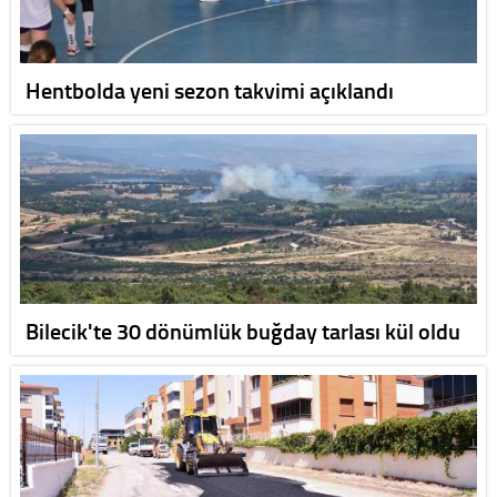
Hentbolda yeni sezon takvimi açıklandı
Bilecik'te 30 dönümlük buğday tarlası kül oldu