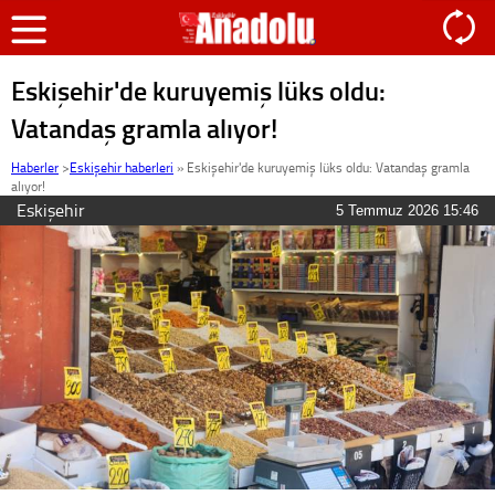
Eskişehir'de kuruyemiş lüks oldu:
Vatandaş gramla alıyor!
Haberler
>
Eskişehir haberleri
»
Eskişehir'de kuruyemiş lüks oldu: Vatandaş gramla
alıyor!
Eskişehir
5 Temmuz 2026 15:46