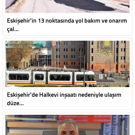
Eskişehir'in 13 noktasında yol bakım ve onarım
çal…
Eskişehir'de Halkevi inşaatı nedeniyle ulaşım
düze…