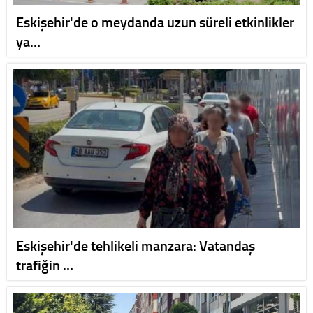
Eskişehir'de o meydanda uzun süreli etkinlikler
ya…
Eskişehir'de tehlikeli manzara: Vatandaş
trafiğin …