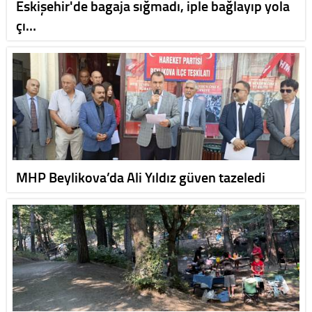
Eskişehir'de bagaja sığmadı, iple bağlayıp yola
çı…
MHP Beylikova’da Ali Yıldız güven tazeledi