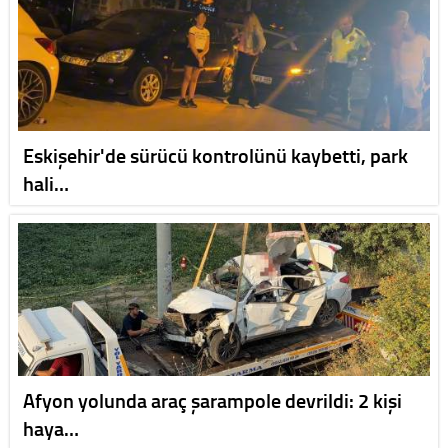
Eskişehir'de sürücü kontrolünü kaybetti, park
hali…
Afyon yolunda araç şarampole devrildi: 2 kişi
haya…