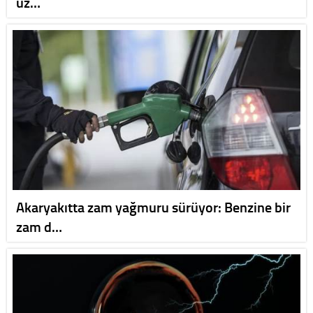
üz…
Akaryakıtta zam yağmuru sürüyor: Benzine bir
zam d…