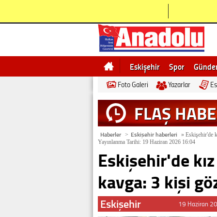
Eskişehir
Spor
Günd
Foto Galeri
Yazarlar
Es
Bilecik
Ne demek
Esk
FLAŞ HAB
Haberler
Eskişehir haberleri
>
»
Eskişehir'de k
Yayınlanma Tarihi: 19 Haziran 2026 16:04
Eskişehir'de kız
kavga: 3 kişi gö
Eskişehir
19 Haziran 2