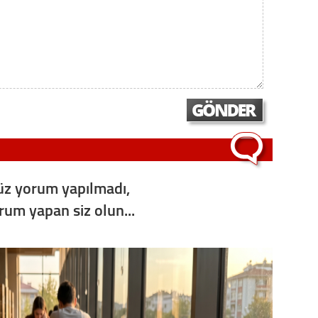
Op. D
Sağlığı
Uzm. 
Vatand
z yorum yapılmadı,
M. M
orum yapan siz olun...
Hayır,
Seda