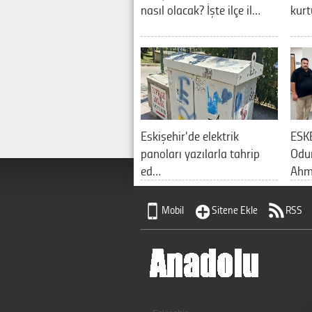
nasıl olacak? İşte ilçe il…
kurt
Eskişehir'de elektrik
ESK
panoları yazılarla tahrip
Odu
ed…
Ahm
Mobil
Sitene Ekle
RSS