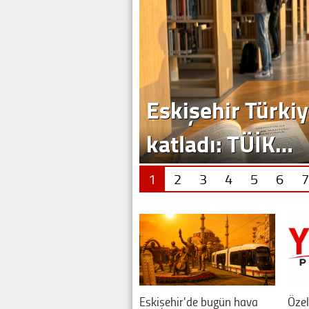
1
2
3
4
5
6
7
Eskişehir'de bugün hava
Özel