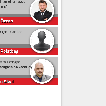
 hizmetleri sizce
i mi?
 Özcan
n çocuklar kod
 Polatbaş
arti Erdoğan
arlığıyla ne kadar oy
m Akyıl
iye ilgiliyiz!