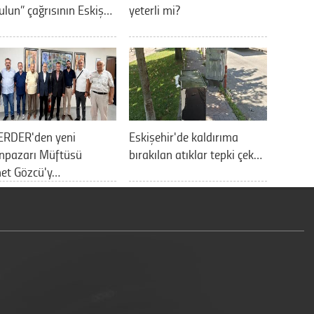
ulun” çağrısının Eskiş…
yeterli mi?
ERDER'den yeni
Eskişehir'de kaldırıma
npazarı Müftüsü
bırakılan atıklar tepki çek…
et Gözcü'y…