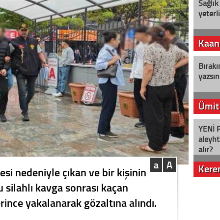
Sağlık
yeterl
Kaan
Bırakı
yazsın
Ümit
YENİ P
aleyht
alır?
a
A
Kere
esi nedeniyle çıkan ve bir kişinin
silahlı kavga sonrası kaçan
Nostalj
erince yakalanarak gözaltına alındı.