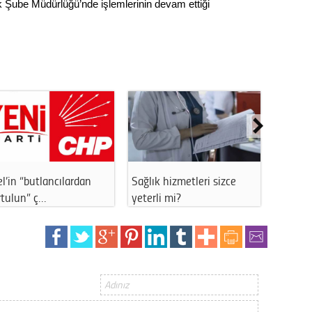
Gürha
 Şube Müdürlüğü’nde işlemlerinin devam ettiği
Eskişe
Döne
Rifat
Sürdür
kültür
Konu
ESKERDER'den yeni
Eskişehir'de kaldırıma
E
2023 y
Odunpazarı Müftüs…
bırakılan at…
k
bekliy
Tüli
Düşükl