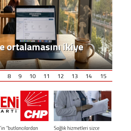
8
9
10
11
12
13
14
15
’in “butlancılardan
Sağlık hizmetleri sizce