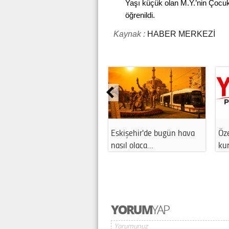
Yaşı küçük olan M.Y.’nin Çocuk
öğrenildi.
Kaynak :
HABER MERKEZİ
Sağlık hizmetleri sizce
Eskişehir'de elektrik
yeterli mi?
panoları yazı…