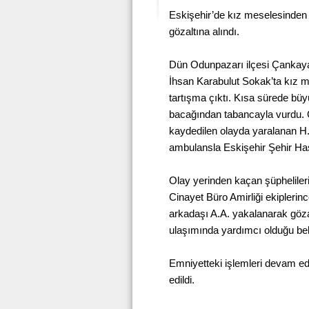
Eskişehir’de kız meselesinden 
gözaltına alındı.
Dün Odunpazarı ilçesi Çankaya
İhsan Karabulut Sokak’ta kız m
tartışma çıktı. Kısa sürede bü
bacağından tabancayla vurdu. 
kaydedilen olayda yaralanan H.
ambulansla Eskişehir Şehir Hasta
Olay yerinden kaçan şüphelile
Cinayet Büro Amirliği ekiplerin
arkadaşı A.A. yakalanarak gözal
ulaşımında yardımcı olduğu beli
Emniyetteki işlemleri devam ed
edildi.