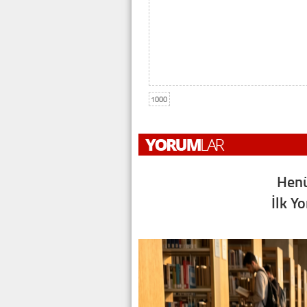
1000
Henü
İlk Y