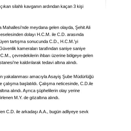
Seval
çıkan silahlı kavganın ardından kaçan 3 kişi
Es Es’
 Mahallesi’nde meydana gelen olayda, Şehit Ali
eselesinden dolayı H.C.M. ile C.D. arasında
yüyen tartışma sonucunda C.D., H.C.M.’yi
Ahme
Güvenlik kameraları tarafından saniye saniye
C.M., çevredekilerin ihbarı üzerine bölgeye gelen
Tepeba
nesi’ne kaldırılarak tedavi altına alındı.
birliği
ulaşı
rin yakalanması amacıyla Asayiş Şube Müdürlüğü
Fund
ce çalışma başlatıldı. Çalışma neticesinde, C.D.ile
tına alındı. Ayrıca şüphelilerin olay yerine
CHP’li
rlenen M.Y. de gözaltına alındı.
kazana
seçiml
en C.D. ile arkadaşı A.A., bugün adliyeye sevk
Melt