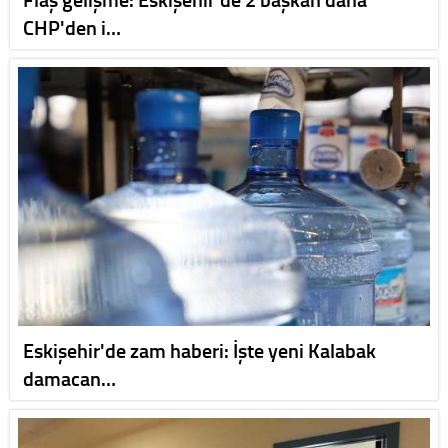
CHP'den i…
Eskişehir'de zam haberi: İşte yeni Kalabak
damacan…