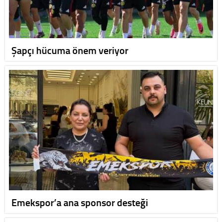
Şapçı hücuma önem veriyor
Emekspor’a ana sponsor desteği