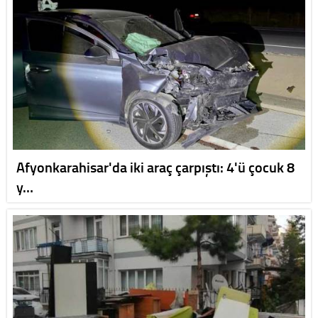
Afyonkarahisar'da iki araç çarpıştı: 4'ü çocuk 8
y…