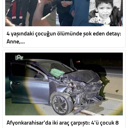
4 yaşındaki çocuğun ölümünde şok eden detay:
Anne,…
Afyonkarahisar'da iki araç çarpıştı: 4'ü çocuk 8