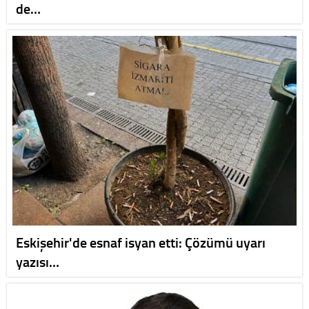
de…
Eskişehir'de esnaf isyan etti: Çözümü uyarı
yazısı…