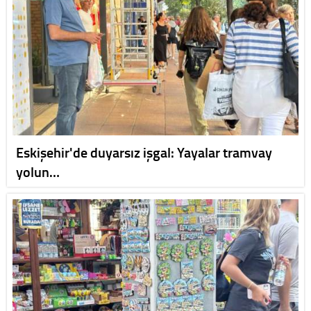
Eskişehir'de duyarsız işgal: Yayalar tramvay
yolun…