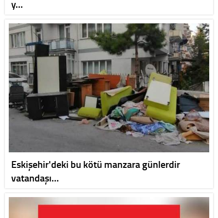
y…
Eskişehir'deki bu kötü manzara günlerdir
vatandaşı…