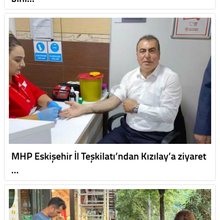
MHP Eskişehir İl Teşkilatı’ndan Kızılay’a ziyaret
…