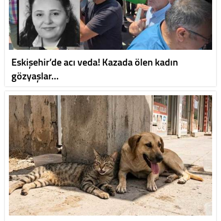
Eskişehir’de acı veda! Kazada ölen kadın
gözyaşlar…