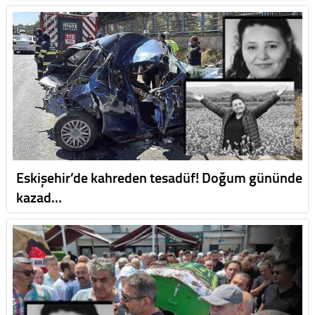
Eskişehir’de kahreden tesadüf! Doğum gününde
kazad…