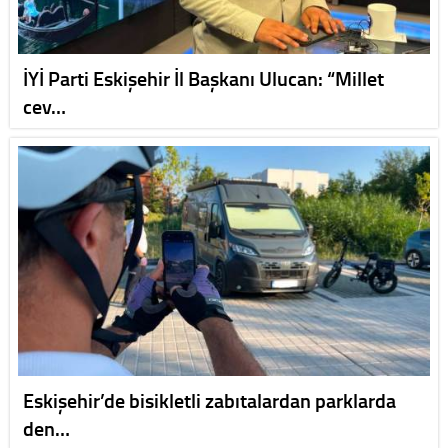
İYİ Parti Eskişehir İl Başkanı Ulucan: “Millet
cev…
Eskişehir’de bisikletli zabıtalardan parklarda
den…