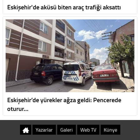
Eskişehir'de aküsü biten araç trafiği aksattı
Eskişehir’de yürekler ağza geldi: Pencerede
oturur…
Yazarlar
Galeri
Web TV
Künye