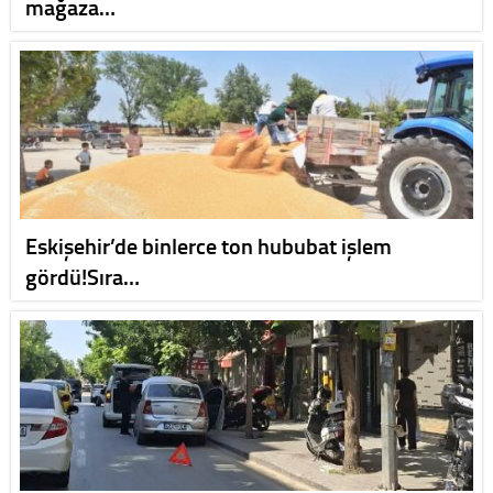
mağaza…
Eskişehir’de binlerce ton hububat işlem
gördü!Sıra…