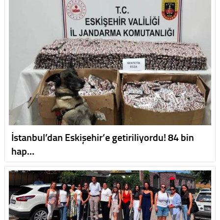
İstanbul’dan Eskişehir’e getiriliyordu! 84 bin
hap…