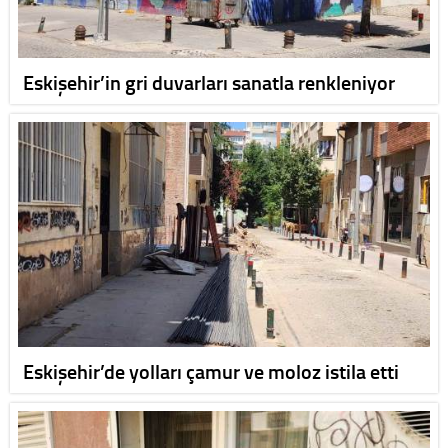
Eskişehir’in gri duvarları sanatla renkleniyor
Eskişehir’de yolları çamur ve moloz istila etti