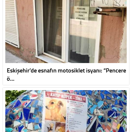
Eskişehir’de esnafın motosiklet isyanı: “Pencere
ö…