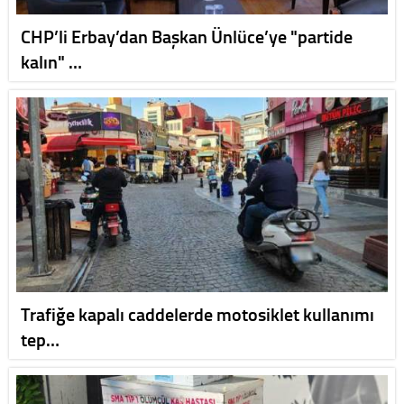
CHP’li Erbay’dan Başkan Ünlüce’ye "partide
kalın" …
Trafiğe kapalı caddelerde motosiklet kullanımı
tep…