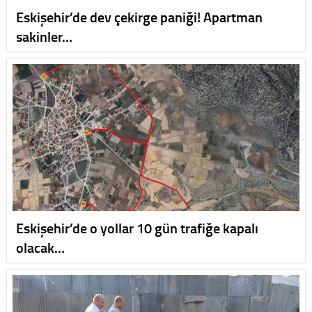
Eskişehir’de dev çekirge paniği! Apartman
sakinler…
Eskişehir’de o yollar 10 gün trafiğe kapalı
olacak…