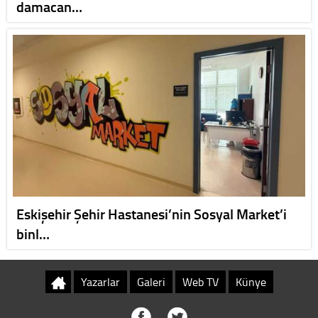
damacan…
Eskişehir Şehir Hastanesi’nin Sosyal Market’i
binl…
Yazarlar
Galeri
Web TV
Künye