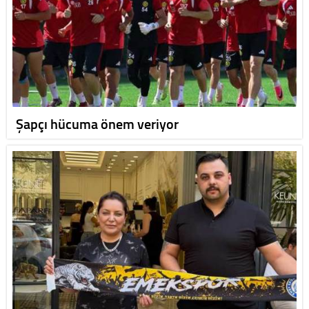
Şapçı hücuma önem veriyor