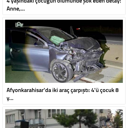
4 yaşındaki çocuğun ölümünde şok eden detay:
Anne,…
Afyonkarahisar'da iki araç çarpıştı: 4'ü çocuk 8
y…