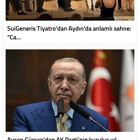
SuiGeneris Tiyatro’dan Aydın’da anlamlı sahne:
“Ca…
Ayşen Gürcan'dan AK Parti'nin kuruluş yıl