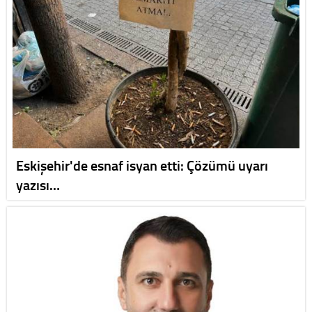
Eskişehir'de esnaf isyan etti: Çözümü uyarı
yazısı…