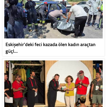
Eskişehir'deki feci kazada ölen kadın araçtan
güçl…