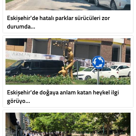
Eskişehir'de hatalı parklar sürücüleri zor
durumda…
Eskişehir'de doğaya anlam katan heykel ilgi
görüyo…