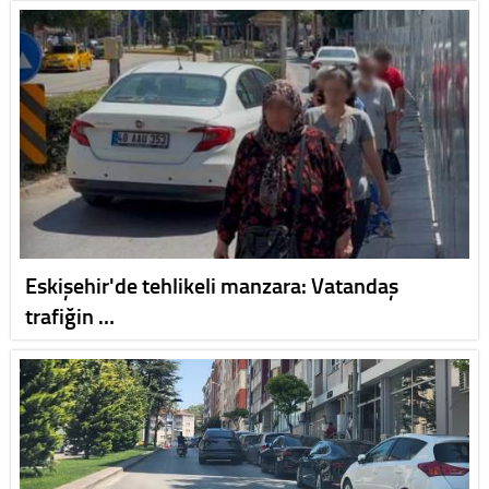
Eskişehir'de tehlikeli manzara: Vatandaş
trafiğin …