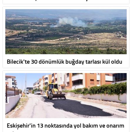
Bilecik'te 30 dönümlük buğday tarlası kül oldu
Eskişehir'in 13 noktasında yol bakım ve onarım