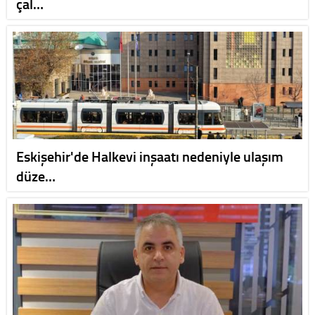
çal…
Eskişehir'de Halkevi inşaatı nedeniyle ulaşım
düze…