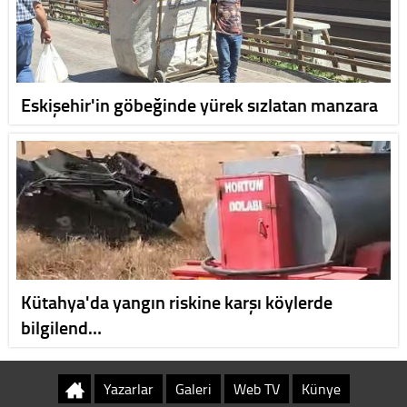
Eskişehir'in göbeğinde yürek sızlatan manzara
Kütahya'da yangın riskine karşı köylerde
bilgilend…
Yazarlar
Galeri
Web TV
Künye