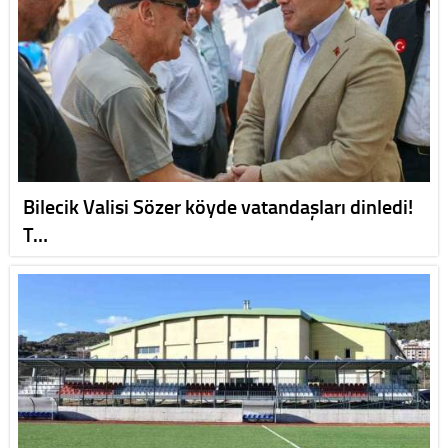
Bilecik Valisi Sözer köyde vatandaşları dinledi!
T…