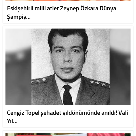
Eskişehirli milli atlet Zeynep Özkara Dünya
Şampiy…
Cengiz Topel şehadet yıldönümünde anıldı! Vali
Yıl…