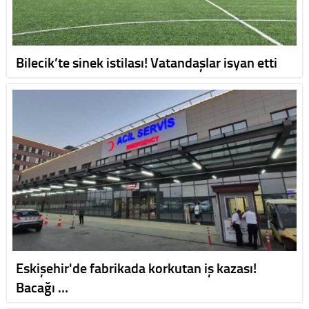
Bilecik’te sinek istilası! Vatandaşlar isyan etti
Eskişehir'de fabrikada korkutan iş kazası!
Bacağı …