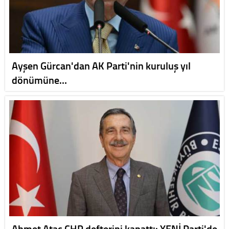
Ayşen Gürcan'dan AK Parti'nin kuruluş yıl
dönümüne…
Ahmet Ataç CHP defterini kapattı: YENİ Parti'de