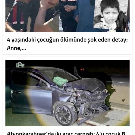
4 yaşındaki çocuğun ölümünde şok eden detay:
Anne,…
Afyonkarahisar'da iki araç çarpıştı: 4'ü çocuk 8