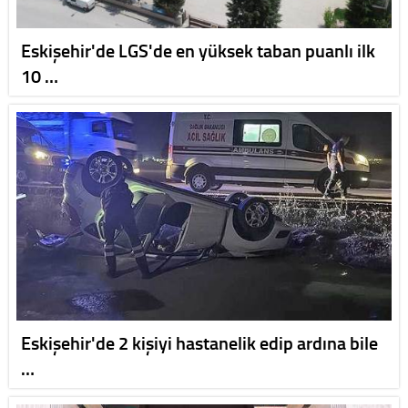
Eskişehir'de LGS'de en yüksek taban puanlı ilk
10 …
Eskişehir'de 2 kişiyi hastanelik edip ardına bile
…