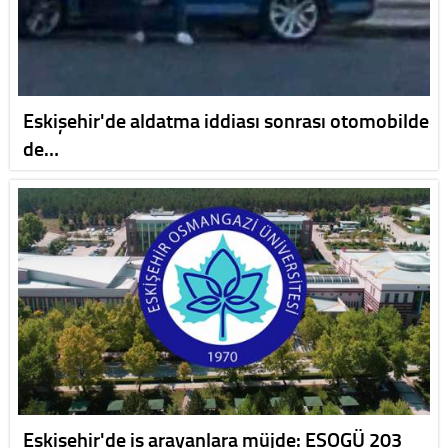
Eskişehir'de aldatma iddiası sonrası otomobilde
de…
Eskişehir'de iş arayanlara müjde: ESOGÜ 203