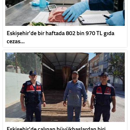
Eskişehir'de bir haftada 802 bin 970 TL gıda
cezas…
Eskişehir'de çalınan büyükbaşlardan biri