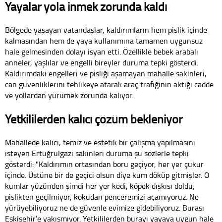
Yayalar yola inmek zorunda kaldı
Bölgede yaşayan vatandaşlar, kaldırımların hem pislik içinde
kalmasından hem de yaya kullanımına tamamen uygunsuz
hale gelmesinden dolayı isyan etti. Özellikle bebek arabalı
anneler, yaşlılar ve engelli bireyler duruma tepki gösterdi.
Kaldırımdaki engelleri ve pisliği aşamayan mahalle sakinleri,
can güvenliklerini tehlikeye atarak araç trafiğinin aktığı cadde
ve yollardan yürümek zorunda kalıyor.
Yetkililerden kalıcı çözüm bekleniyor
Mahallede kalıcı, temiz ve estetik bir çalışma yapılmasını
isteyen Ertuğrulgazi sakinleri duruma şu sözlerle tepki
gösterdi: "Kaldırımın ortasından boru geçiyor, her yer çukur
içinde. Üstüne bir de geçici olsun diye kum döküp gitmişler. O
kumlar yüzünden şimdi her yer kedi, köpek dışkısı doldu;
pislikten geçilmiyor, kokudan penceremizi açamıyoruz. Ne
yürüyebiliyoruz ne de güvenle evimize gidebiliyoruz. Burası
Eskişehir’e yakışmıyor. Yetkililerden burayı yayaya uygun hale