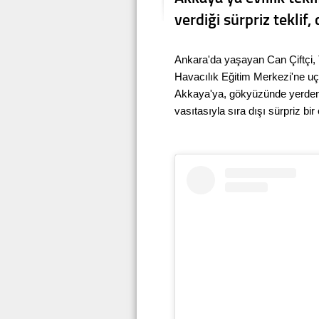
verdiği sürpriz teklif
Ankara'da yaşayan Can Çiftçi,
Havacılık Eğitim Merkezi'ne uçma
Akkaya'ya, gökyüzünde yerden y
vasıtasıyla sıra dışı sürpriz bir ev