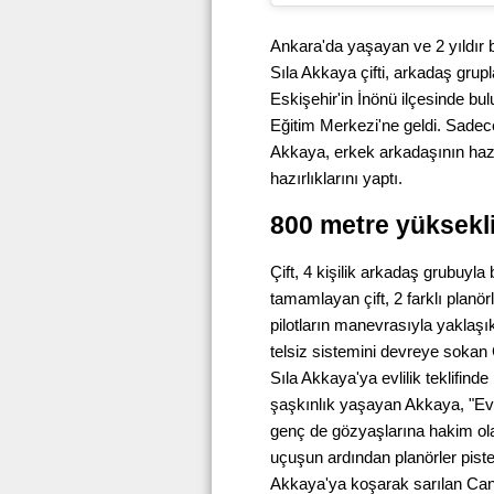
Ankara'da yaşayan ve 2 yıldır bi
Sıla Akkaya çifti, arkadaş grup
Eskişehir'in İnönü ilçesinde 
Eğitim Merkezi'ne geldi. Sade
Akkaya, erkek arkadaşının hazır
hazırlıklarını yaptı.
800 metre yükseklik
Çift, 4 kişilik arkadaş grubuyla b
tamamlayan çift, 2 farklı planö
pilotların manevrasıyla yaklaşı
telsiz sistemini devreye sokan C
Sıla Akkaya'ya evlilik teklifind
şaşkınlık yaşayan Akkaya, "Eve
genç de gözyaşlarına hakim ol
uçuşun ardından planörler piste
Akkaya'ya koşarak sarılan Can Ç