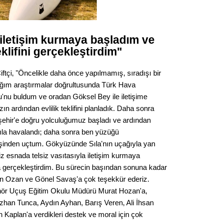
a iletişim kurmaya başladım ve
eklifini gerçekleştirdim"
ftçi, "Öncelikle daha önce yapılmamış, sıradışı bir
aptığım araştırmalar doğrultusunda Türk Hava
nu buldum ve oradan Göksel Bey ile iletişime
zın ardından evlilik teklifini planladık. Daha sonra
işehir'e doğru yolculuğumuz başladı ve ardından
la havalandı; daha sonra ben yüzüğü
eşinden uçtum. Gökyüzünde Sıla'nın uçağıyla yan
z esnada telsiz vasıtasıyla iletişim kurmaya
rada gerçekleştirdim. Bu sürecin başından sonuna kadar
en Ozan ve Gönel Savaş'a çok teşekkür ederiz.
ör Uçuş Eğitim Okulu Müdürü Murat Hozan'a,
han Tunca, Aydın Ayhan, Barış Veren, Ali İhsan
 Kaplan'a verdikleri destek ve moral için çok