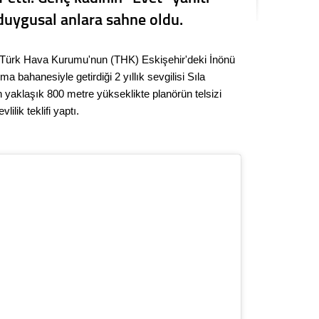
Kere
, duygusal anlara sahne oldu.
Es Es’
 Türk Hava Kurumu'nun (THK) Eskişehir'deki İnönü
 bahanesiyle getirdiği 2 yıllık sevgilisi Sıla
aklaşık 800 metre yükseklikte planörün telsizi
Ahme
lilik teklifi yaptı.
Tepeba
birliği
ulaşı
Fund
CHP’li
kazana
seçiml
Melt