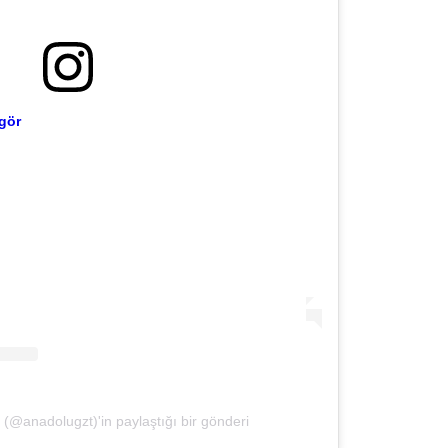
Gürha
Eskişe
Döne
Rifat
gör
Sürdür
kültür
Konu
2023 y
bekliy
Tüli
Düşükl
(@anadolugzt)'in paylaştığı bir gönderi