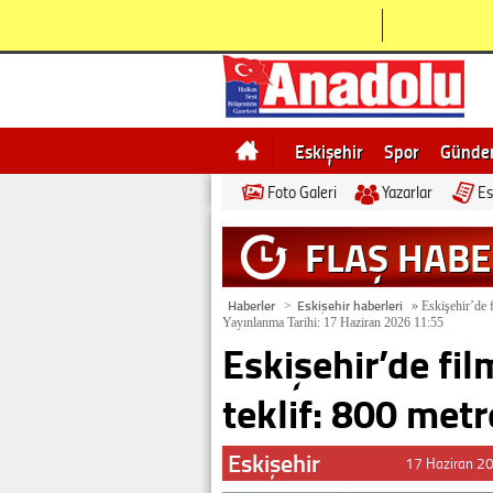
Eskişehir
Spor
Günd
Foto Galeri
Yazarlar
Es
Bilecik
Ne demek
Esk
FLAŞ HAB
Haberler
Eskişehir haberleri
>
»
Eskişehir’de f
Yayınlanma Tarihi: 17 Haziran 2026 11:55
Eskişehir’de fi
teklif: 800 metr
Eskişehir
17 Haziran 2