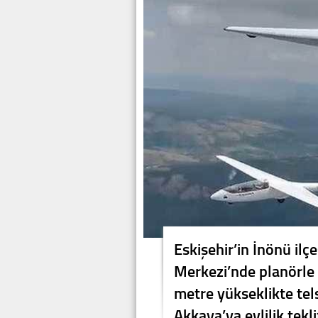
Eskişehir’in İnönü il
Merkezi’nde planörle
metre yükseklikte telsi
Akkaya’ya evlilik tekli