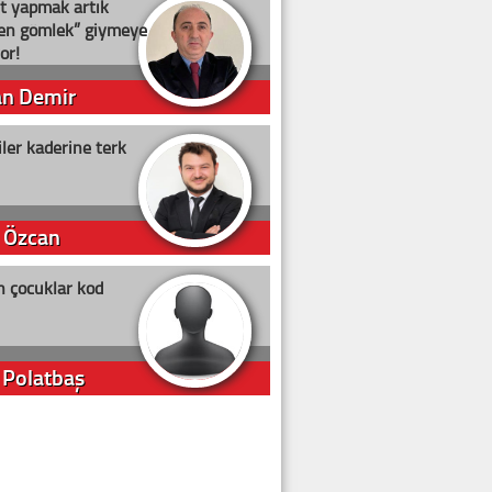
t yapmak artık
ten gömlek” giymeye
or!
an Demir
ler kaderine terk
 Özcan
n çocuklar kod
 Polatbaş
arti Erdoğan
arlığıyla ne kadar oy