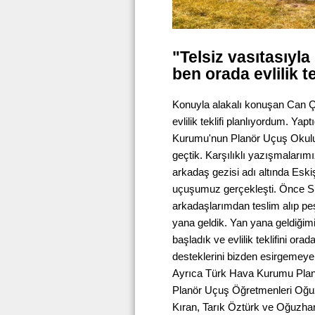
"Telsiz vasıtasıyl
ben orada evlilik t
Konuyla alakalı konuşan Can Çi
evlilik teklifi planlıyordum. Y
Kurumu'nun Planör Uçuş Okulu'
geçtik. Karşılıklı yazışmalarımı
arkadaş gezisi adı altında Esk
uçuşumuz gerçekleşti. Önce Sı
arkadaşlarımdan teslim alıp p
yana geldik. Yan yana geldiğimi
başladık ve evlilik teklifini o
desteklerini bizden esirgemey
Ayrıca Türk Hava Kurumu Plan
Planör Uçuş Öğretmenleri Oğuz
Kıran, Tarık Öztürk ve Oğuzhan