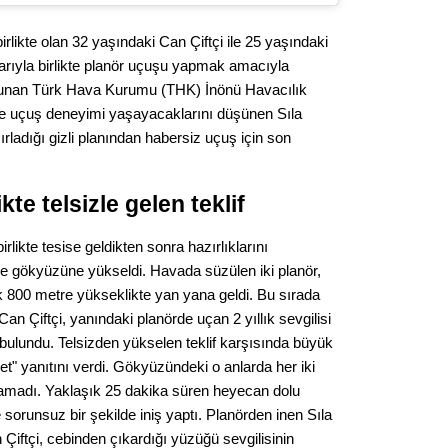
Op. D
rlikte olan 32 yaşındaki Can Çiftçi ile 25 yaşındaki
larıyla birlikte planör uçuşu yapmak amacıyla
Sağlığı
bulunan Türk Hava Kurumu (THK) İnönü Havacılık
ce uçuş deneyimi yaşayacaklarını düşünen Sıla
ladığı gizli planından habersiz uçuş için son
Uzm. 
Vatand
te telsizle gelen teklif
irlikte tesise geldikten sonra hazırlıklarını
rle gökyüzüne yükseldi. Havada süzülen iki planör,
M. M
k 800 metre yükseklikte yan yana geldi. Bu sırada
an Çiftçi, yanındaki planörde uçan 2 yıllık sevgilisi
Hayır,
e bulundu. Telsizden yükselen teklif karşısında büyük
t" yanıtını verdi. Gökyüzündeki o anlarda her iki
amadı. Yaklaşık 25 dakika süren heyecan dolu
Seda
 sorunsuz bir şekilde iniş yaptı. Planörden inen Sıla
iftçi, cebinden çıkardığı yüzüğü sevgilisinin