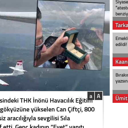
Siyase
“ateş
benziy
Tark
Emekli
edildi!
Kaan
Bırakı
yazsın
a
A
Ümit
çesindeki THK İnönü Havacılık Eğitim
 gökyüzüne yükselen Can Çiftçi, 800
YENİ P
z aracılığıyla sevgilisi Sıla
aleyht
alır?
f etti. Genç kadının “Evet” yanıtı