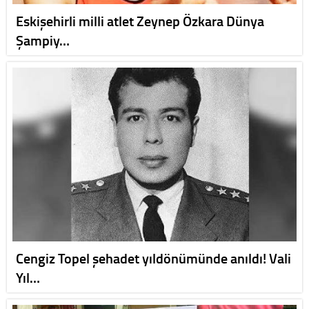
Eskişehirli milli atlet Zeynep Özkara Dünya
Şampiy…
Cengiz Topel şehadet yıldönümünde anıldı! Vali
Yıl…