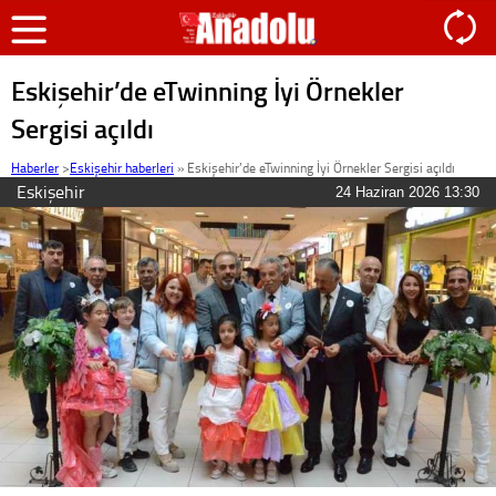
Eskişehir’de eTwinning İyi Örnekler
Sergisi açıldı
Haberler
>
Eskişehir haberleri
»
Eskişehir’de eTwinning İyi Örnekler Sergisi açıldı
Eskişehir
24 Haziran 2026 13:30