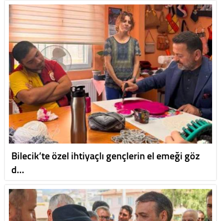
Bilecik’te özel ihtiyaçlı gençlerin el emeği göz
d…