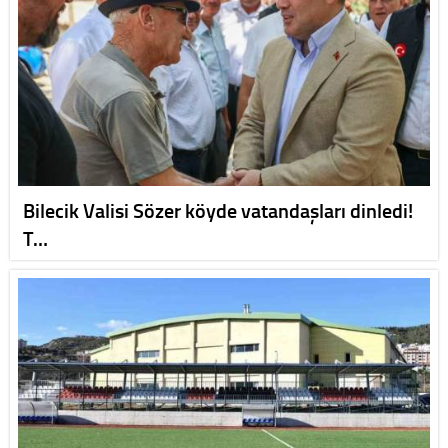
Bilecik Valisi Sözer köyde vatandaşları dinledi!
T…