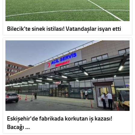
Bilecik’te sinek istilası! Vatandaşlar isyan etti
Eskişehir'de fabrikada korkutan iş kazası!
Bacağı …