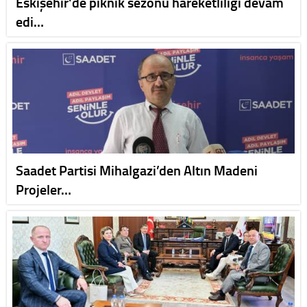
Eskişehir'de piknik sezonu hareketliliği devam
edi…
Saadet Partisi Mihalgazi’den Altın Madeni
Projeler…