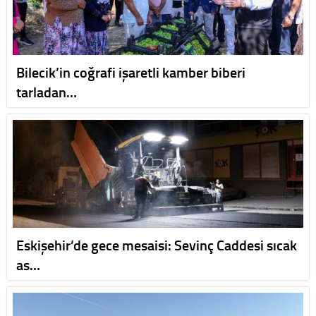
Bilecik’in coğrafi işaretli kamber biberi
tarladan…
Eskişehir’de gece mesaisi: Sevinç Caddesi sıcak
as…