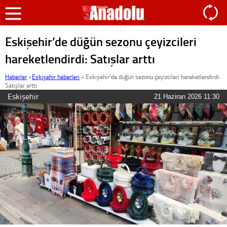
Eskişehir’de düğün sezonu çeyizcileri
hareketlendirdi: Satışlar arttı
Haberler
>
Eskişehir haberleri
»
Eskişehir’de düğün sezonu çeyizcileri hareketlendirdi:
Satışlar arttı
Eskişehir
21 Haziran 2026 11:30