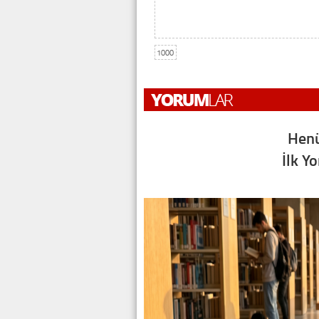
1000
Henü
İlk Y