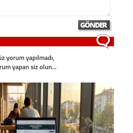
Op. D
Sağlığı
Uzm. 
z yorum yapılmadı,
Vatand
orum yapan siz olun...
M. M
Hayır,
Seda