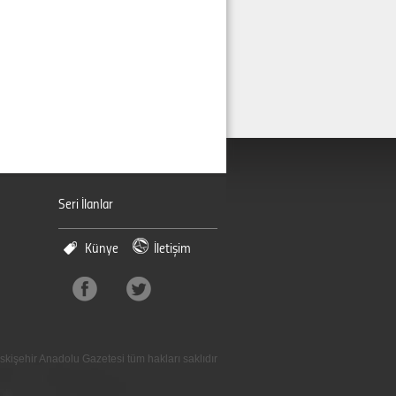
Seri İlanlar
Künye
İletişim
skişehir Anadolu Gazetesi tüm hakları saklıdır