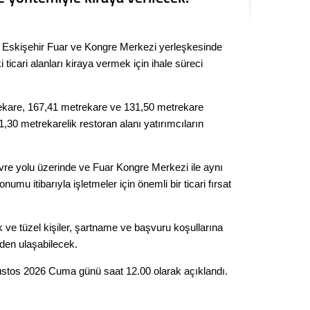
Kere
, Eskişehir Fuar ve Kongre Merkezi yerleşkesinde
Es Es’
ticari alanları kiraya vermek için ihale süreci
Ahme
kare, 167,41 metrekare ve 131,50 metrekare
30 metrekarelik restoran alanı yatırımcıların
Tepeba
birliği
ulaşı
vre yolu üzerinde ve Fuar Kongre Merkezi ile aynı
umu itibarıyla işletmeler için önemli bir ticari fırsat
Fund
CHP’li
 ve tüzel kişiler, şartname ve başvuru koşullarına
kazana
den ulaşabilecek.
seçiml
Ağustos 2026 Cuma günü saat 12.00 olarak açıklandı.
Melt