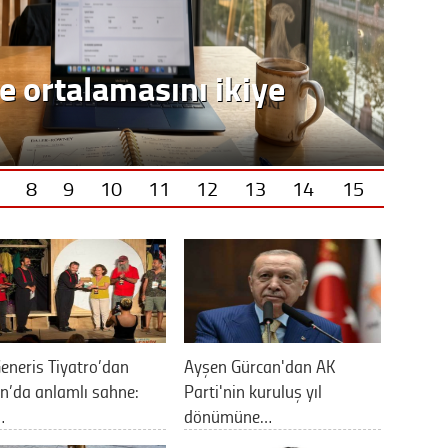
e ortalamasını ikiye
8
9
10
11
12
13
14
15
eneris Tiyatro’dan
Ayşen Gürcan'dan AK
n’da anlamlı sahne:
Parti'nin kuruluş yıl
…
dönümüne…