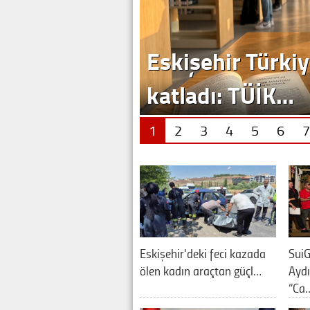
Eskişehir Türkiy
katladı: TÜİK…
1
2
3
4
5
6
7
Eskişehir'deki feci kazada
SuiG
ölen kadın araçtan güçl…
Aydı
“Ca