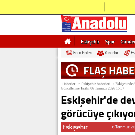
Eskişehir
Spor
Günd
Foto Galeri
Yazarlar
Es
Bilecik
Ne demek
Esk
FLAŞ HAB
Haberler
Eskişehir haberleri
>
»
Eskişehir'de 
Güncellenme Tarihi: 06 Temmuz 2026 15:37
Eskişehir'de de
görücüye çıkıyo
Eskişehir
6 Temmuz 20