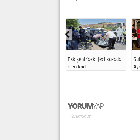
Eskişehir'deki feci kazada
Sui
ölen kad…
Ay