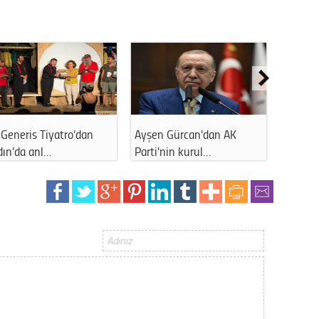
Gürha
Eskişe
Döne
Rifat
Sürdür
kültür
Generis Tiyatro’dan
Ayşen Gürcan'dan AK
Ahmet 
dın’da anl…
Parti'nin kurul…
kapattı
Konu
2023 y
bekliy
Tüli
Düşükl