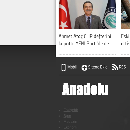
Ahmet Ataç CHP defterini
Eski
kapattı: YENİ Parti'de de…
etti
Mobil
Sitene Ekle
RSS
Eskişehir
Spor
Magazin
Ekonomi