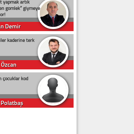
t yapmak artık
ten gömlek” giymeye
or!
an Demir
ler kaderine terk
 Özcan
n çocuklar kod
 Polatbaş
arti Erdoğan
arlığıyla ne kadar oy