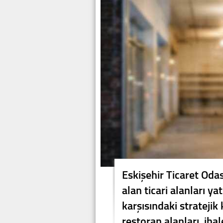
Eskişehir Ticaret Odas
alan ticari alanları ya
karşısındaki stratej
restoran alanları, iha