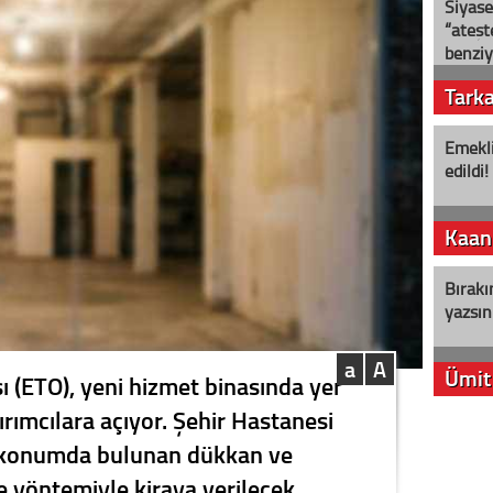
Siyase
“ateş
benziy
Tark
Emekli
edildi!
Kaan
Bırakı
yazsın
a
A
Ümit
ı (ETO), yeni hizmet binasında yer
tırımcılara açıyor. Şehir Hastanesi
YENİ P
ik konumda bulunan dükkan ve
aleyht
alır?
le yöntemiyle kiraya verilecek.