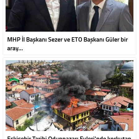
MHP İl Başkanı Sezer ve ETO Başkanı Güler bir
aray…
Eskişehir Tarihi Odunpazarı Evleri'nde korkutan