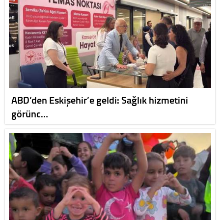
ABD’den Eskişehir’e geldi: Sağlık hizmetini
görünc…