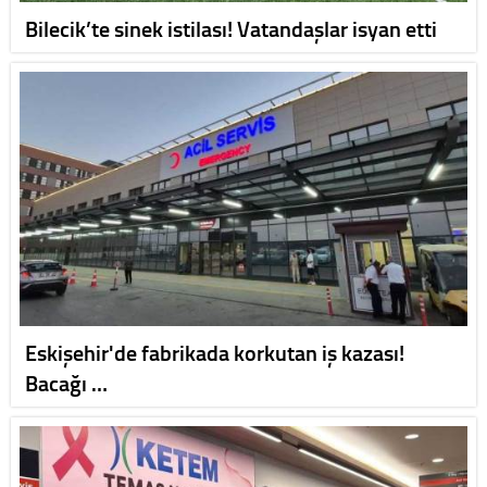
Bilecik’te sinek istilası! Vatandaşlar isyan etti
Eskişehir'de fabrikada korkutan iş kazası!
Bacağı …