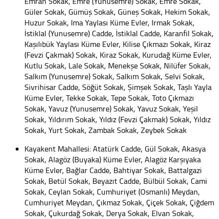
Emrah Sokak, Emre (Yunusemre) Sokak, Emre Sokak,
Güler Sokak, Gümüş Sokak, Güneş Sokak, Hekim Sokak,
Huzur Sokak, Ima Yaylası Küme Evler, Irmak Sokak,
İstiklal (Yunusemre) Cadde, İstiklal Cadde, Karanfil Sokak,
Kaşılıbük Yaylası Küme Evler, Kilise Çıkmazı Sokak, Kiraz
(Fevzi Çakmak) Sokak, Kiraz Sokak, Kurudağ Küme Evler,
Kutlu Sokak, Lale Sokak, Menekşe Sokak, Nilüfer Sokak,
Salkım (Yunusemre) Sokak, Salkım Sokak, Selvi Sokak,
Sivrihisar Cadde, Söğüt Sokak, Şimşek Sokak, Taşlı Yayla
Küme Evler, Tekke Sokak, Tepe Sokak, Toto Çıkmazı
Sokak, Yavuz (Yunusemre) Sokak, Yavuz Sokak, Yeşil
Sokak, Yıldırım Sokak, Yıldız (Fevzi Çakmak) Sokak, Yıldız
Sokak, Yurt Sokak, Zambak Sokak, Zeybek Sokak
Kayakent Mahallesi: Atatürk Cadde, Gül Sokak, Akasya
Sokak, Alagöz (Buyaka) Küme Evler, Alagöz Karşıyaka
Küme Evler, Bağlar Cadde, Bahtiyar Sokak, Battalgazi
Sokak, Betül Sokak, Beyazıt Cadde, Bülbül Sokak, Cami
Sokak, Ceylan Sokak, Cumhuriyet (Osmanlı) Meydan,
Cumhuriyet Meydan, Çıkmaz Sokak, Çiçek Sokak, Çiğdem
Sokak, Çukurdağ Sokak, Derya Sokak, Elvan Sokak,