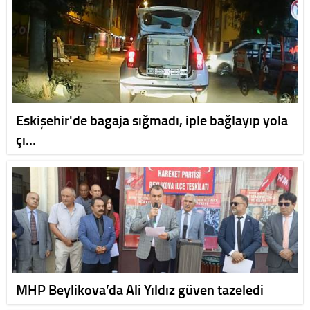
Eskişehir'de bagaja sığmadı, iple bağlayıp yola
çı…
MHP Beylikova’da Ali Yıldız güven tazeledi