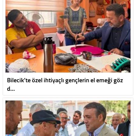
Bilecik’te özel ihtiyaçlı gençlerin el emeği göz
d…