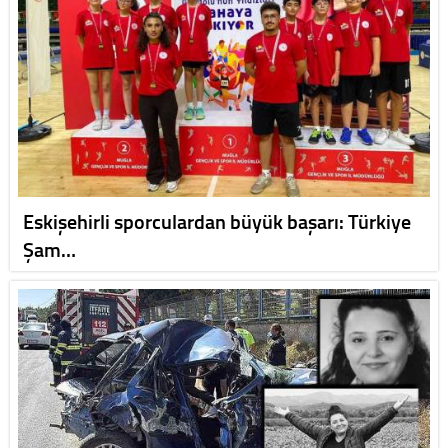
Eskişehirli sporculardan büyük başarı: Türkiye
Şam…