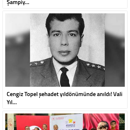
Şampiy…
Cengiz Topel şehadet yıldönümünde anıldı! Vali
Yıl…