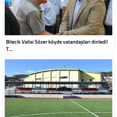
Bilecik Valisi Sözer köyde vatandaşları dinledi!
T…