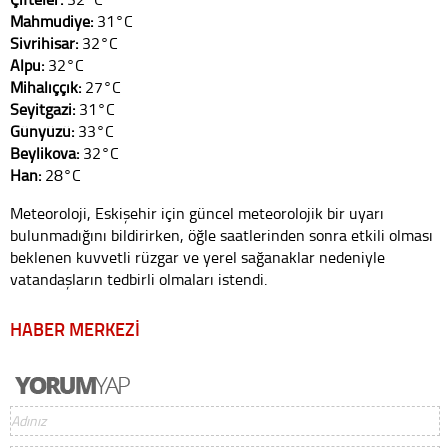
Mahmudiye:
31°C
Sivrihisar:
32°C
Alpu:
32°C
Mihalıççık:
27°C
Seyitgazi:
31°C
Günyüzü:
33°C
Beylikova:
32°C
Han:
28°C
Meteoroloji, Eskişehir için güncel meteorolojik bir uyarı
bulunmadığını bildirirken, öğle saatlerinden sonra etkili olması
beklenen kuvvetli rüzgar ve yerel sağanaklar nedeniyle
vatandaşların tedbirli olmaları istendi.
HABER MERKEZİ