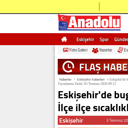
Eskişehir
Spor
Günd
Foto Galeri
Yazarlar
Es
Bilecik
Ne demek
Esk
FLAŞ HAB
Haberler
Eskişehir haberleri
>
»
Eskişehir'de b
Yayınlanma Tarihi: 03 Temmuz 2026 09:12
Eskişehir'de bu
İlçe ilçe sıcaklık
Eskişehir
3 Temmuz 20