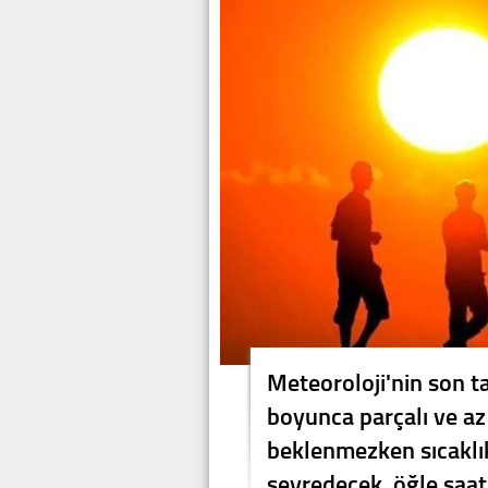
Meteoroloji'nin son t
boyunca parçalı ve az 
beklenmezken sıcaklı
seyredecek, öğle saat