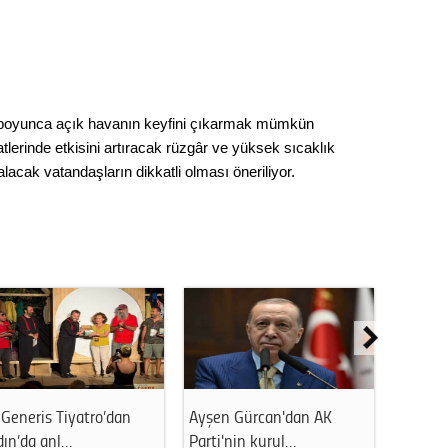
Op. D
Sağlığı
ün boyunca açık havanın keyfini çıkarmak mümkün
Uzm. 
tlerinde etkisini artıracak rüzgâr ve yüksek sıcaklık
lacak vatandaşların dikkatli olması öneriliyor.
Vatand
M. M
Hayır,
Seda
Generis Tiyatro’dan
Ayşen Gürcan'dan AK
Ahmet 
dın’da anl…
Parti'nin kurul…
kapattı