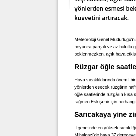
yönlerden esmesi be
kuvvetini artıracak.
Meteoroloji Genel Müdürlüğü'nü
boyunca parçalı ve az bulutlu 
beklenmezken, açık hava etkis
Rüzgar öğle saatle
Hava sıcaklıklarında önemli bi
yönlerden esecek rüzgârın hafif 
öğle saatlerinde rüzgârın kısa s
rağmen Eskişehir için herhangi
Sarıcakaya yine zi
İl genelinde en yüksek sıcaklı
Mihalgazi'de hava 37 dereceye