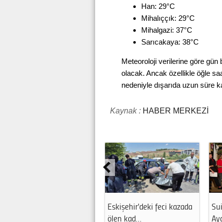
Han: 29°C
Mihalıççık: 29°C
Mihalgazi: 37°C
Sarıcakaya: 38°C
Meteoroloji verilerine göre g
olacak. Ancak özellikle öğle saa
nedeniyle dışarıda uzun süre ka
Kaynak :
HABER MERKEZİ
Eskişehir'deki feci kazada
Sui
ölen kad…
Ay