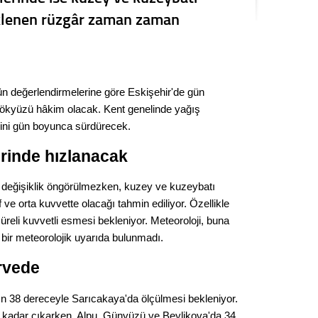
Kere
klenen rüzgâr zaman zaman
Es Es’
n değerlendirmelerine göre Eskişehir'de gün
Ahme
gökyüzü hâkim olacak. Kent genelinde yağış
ini gün boyunca sürdürecek.
Tepeba
rinde hızlanacak
birliği
ulaşı
r değişiklik öngörülmezken, kuzey ve kuzeybatı
Fund
ve orta kuvvette olacağı tahmin ediliyor. Özellikle
üreli kuvvetli esmesi bekleniyor. Meteoroloji, buna
CHP’li
 bir meteorolojik uyarıda bulunmadı.
kazana
seçiml
rvede
Melt
ğın 38 dereceyle Sarıcakaya'da ölçülmesi bekleniyor.
 kadar çıkarken, Alpu, Günyüzü ve Beylikova'da 34