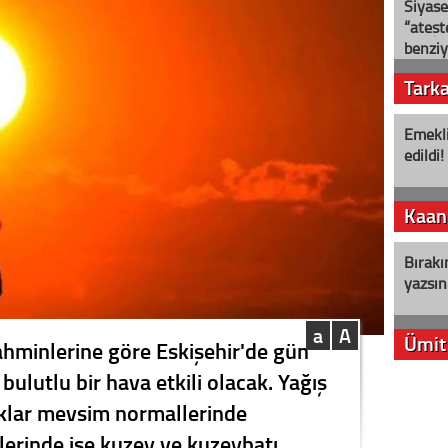
Siyase
“ateş
benziy
Tark
Emekli
edildi!
Kaan
Bırakı
yazsın
a
A
Ümit
ahminlerine göre Eskişehir'de gün
bulutlu bir hava etkili olacak. Yağış
YENİ P
klar mevsim normallerinde
aleyht
alır?
lerinde ise kuzey ve kuzeybatı