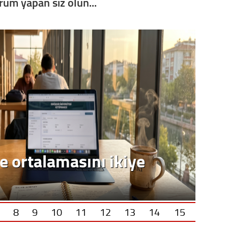
orum yapan siz olun...
e ortalamasını ikiye
8
9
10
11
12
13
14
15