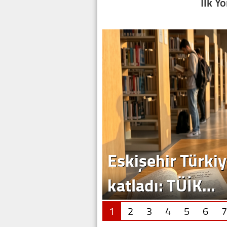
İlk Y
Eskişehir Türkiy
katladı: TÜİK…
1
2
3
4
5
6
7