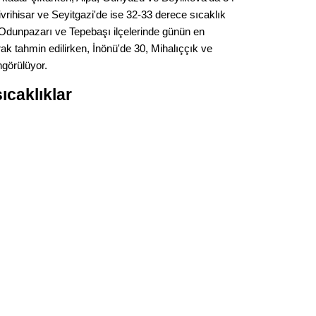
Gürha
vrihisar ve Seyitgazi'de ise 32-33 derece sıcaklık
Eskişe
Odunpazarı ve Tepebaşı ilçelerinde günün en
Döne
ak tahmin edilirken, İnönü'de 30, Mihalıççık ve
Rifat
görülüyor.
sıcaklıklar
Sürdür
kültür
Konu
2023 y
bekliy
Tüli
Düşükl