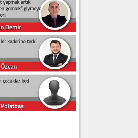
t yapmak artık
ten gömlek” giymeye
or!
an Demir
ler kaderine terk
 Özcan
n çocuklar kod
 Polatbaş
arti Erdoğan
arlığıyla ne kadar oy