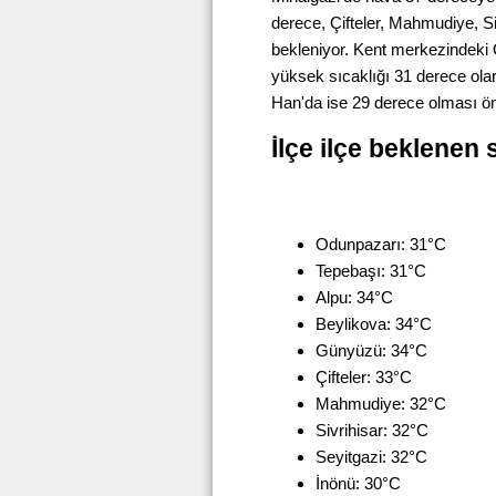
derece, Çifteler, Mahmudiye, Si
bekleniyor. Kent merkezindeki 
yüksek sıcaklığı 31 derece olar
Han'da ise 29 derece olması ön
İlçe ilçe beklenen 
Odunpazarı: 31°C
Tepebaşı: 31°C
Alpu: 34°C
Beylikova: 34°C
Günyüzü: 34°C
Çifteler: 33°C
Mahmudiye: 32°C
Sivrihisar: 32°C
Seyitgazi: 32°C
İnönü: 30°C