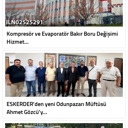
Kompresör ve Evaporatör Bakır Boru Değişimi
Hizmet…
ESKERDER'den yeni Odunpazarı Müftüsü
Ahmet Gözcü'y…