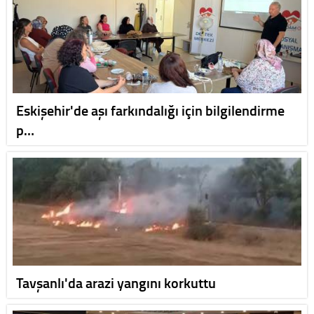
Eskişehir'de aşı farkındalığı için bilgilendirme
p…
Tavşanlı'da arazi yangını korkuttu