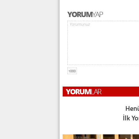
1000
Henü
İlk Y