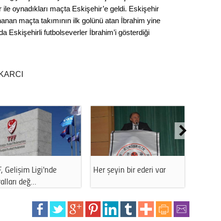
 ile oynadıkları maçta Eskişehir’e geldi. Eskişehir
Seval
anan maçta takımının ilk golünü atan İbrahim yine
 Eskişehirli futbolseverler İbrahim’i gösterdiği
Es Es’
Ahme
KARCI
Tepeba
birliği
ulaşı
Fund
CHP’li
, Gelişim Ligi'nde
Her şeyin bir ederi var
Onur At
kazana
alları değ…
seçiml
Melt