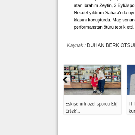
atan İbrahim Zeytin, 2 Eylülspor
Necdet yıldırım Sahası’nda oyn
klasını konuşturdu. Maç sonunda
performanstan ötürü tebrik etti.
Kaynak :
DUHAN BERK ÖTSU
Eskişehirli özel sporcu Elif
TFF
Ertek’…
kur