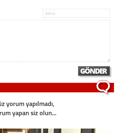
Gürha
Eskişe
Döne
Rifat
Sürdür
kültür
Konu
2023 y
bekliy
Tüli
z yorum yapılmadı,
orum yapan siz olun...
Düşükl