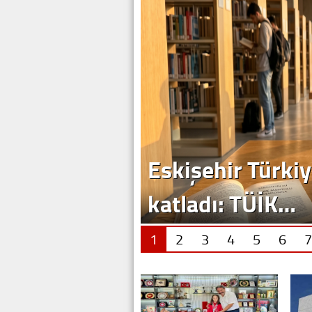
Eskişehir Türkiy
katladı: TÜİK…
1
2
3
4
5
6
7