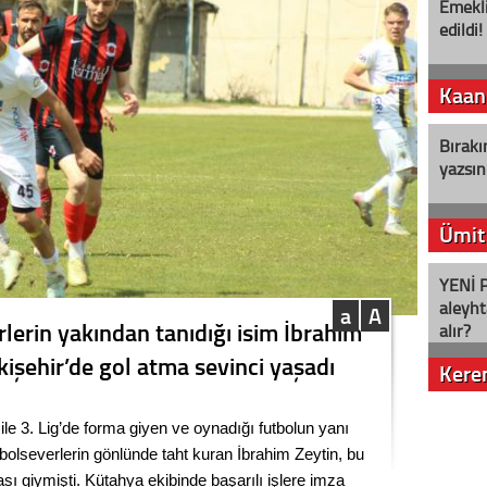
Emekli
edildi!
Kaan
Bırakı
yazsın
Ümit
YENİ P
aleyht
a
A
rlerin yakından tanıdığı isim İbrahim
alır?
kişehir’de gol atma sevinci yaşadı
Kere
Nostalj
ile 3. Lig’de forma giyen ve oynadığı futbolun yanı
futbolseverlerin gönlünde taht kuran İbrahim Zeytin, bu
sı giymişti. Kütahya ekibinde başarılı işlere imza