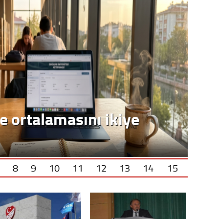
Op. D
Sağlığı
Uzm. 
Vatand
e ortalamasını ikiye
M. M
Hayır,
8
9
10
11
12
13
14
15
Seda