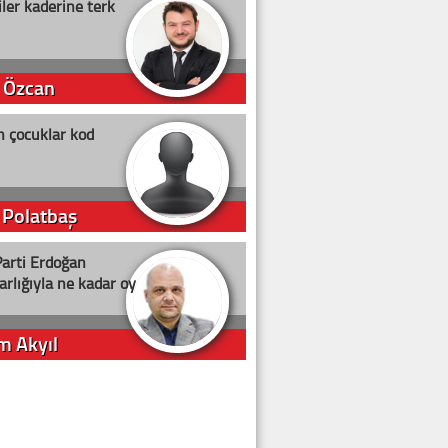
ler kaderine terk
 Özcan
n çocuklar kod
 Polatbaş
arti Erdoğan
arlığıyla ne kadar oy
m Akyıl
iye ilgiliyiz!