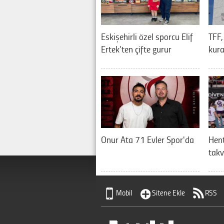
Eskişehirli özel sporcu Elif
TFF,
Ertek’ten çifte gurur
kura
Onur Ata 71 Evler Spor'da
Hent
takv
Mobil
Sitene Ekle
RSS