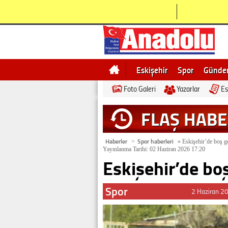
Eskişehir
Spor
Günd
Foto Galeri
Yazarlar
Es
Bilecik
Ne demek
Esk
FLAŞ HAB
Haberler
Spor haberleri
>
»
Eskişehir’de boş g
Yayınlanma Tarihi: 02 Haziran 2026 17:20
Eskişehir’de bo
Spor
2 Haziran 2