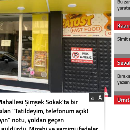
Bu zam
yaratır
Kaan
Simit 
Seval
Bırakı
yazsın
a
A
Ümit
Mahallesi Şimşek Sokak’ta bir
ılan “Tatildeyim, telefonum açık!
YENİ P
yın” notu, yoldan geçen
aleyht
alır?
güldürdü. Mizahi ve samimi ifadeler