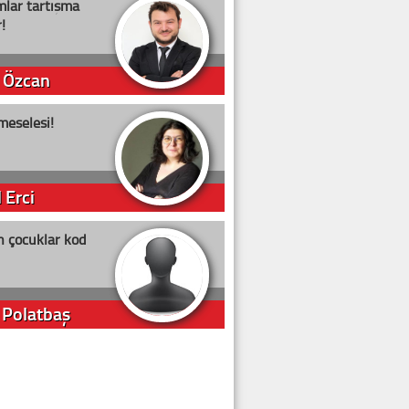
lar tartışma
!
 Özcan
meselesi!
 Erci
n çocuklar kod
 Polatbaş
arti Erdoğan
arlığıyla ne kadar oy