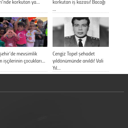
ri'nde korkutan ya…
korkutan iş kazası! Bacağı
…
şehir’de mevsimlik
Cengiz Topel şehadet
m işçilerinin çocukları…
yıldönümünde anıldı! Vali
Yıl…