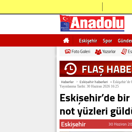
Eskişehir
Spor
Günd
Foto Galeri
Yazarlar
Es
Bilecik
Ne demek
Esk
FLAŞ HAB
Haberler
Eskişehir haberleri
>
»
Eskişehir’de b
Yayınlanma Tarihi: 30 Haziran 2026 16:25
Eskişehir’de bir
not yüzleri gül
Eskişehir
30 Haziran 2