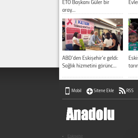
ETO Başkanı Güler bir
Evle
aray…
ABD’den Eskişehir’e geldi:
Eski
Sağlık hizmetini görünc…
tarı
Mobil
Sitene Ekle
RSS
Eskişehir