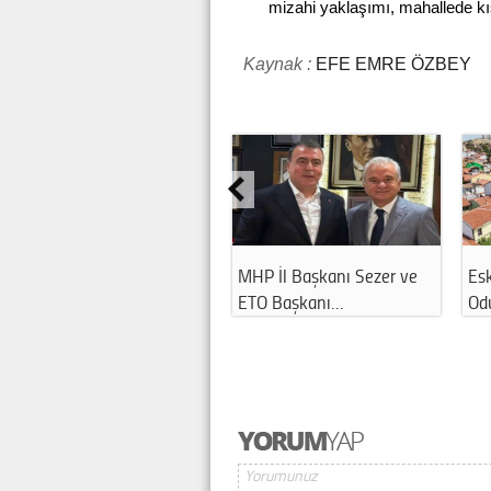
mizahi yaklaşımı, mahallede kıs
Kaynak :
EFE EMRE ÖZBEY
Eskişehir'de fabrikada
ABD’den Eskişehir’e gel
…
korkutan iş …
Sağlık h…