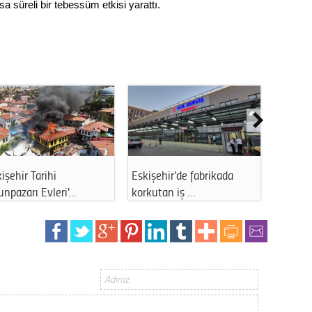
a süreli bir tebessüm etkisi yarattı.
Op. D
Sağlığı
Uzm. 
Vatand
di:
Eskişehir’de mevsimlik
Cengiz Topel şehadet
tarım işçile…
yıldönümünde a…
M. M
Hayır,
Seda