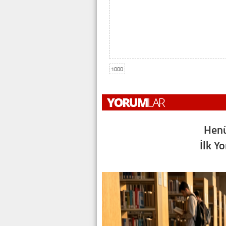
1000
Henü
İlk Y