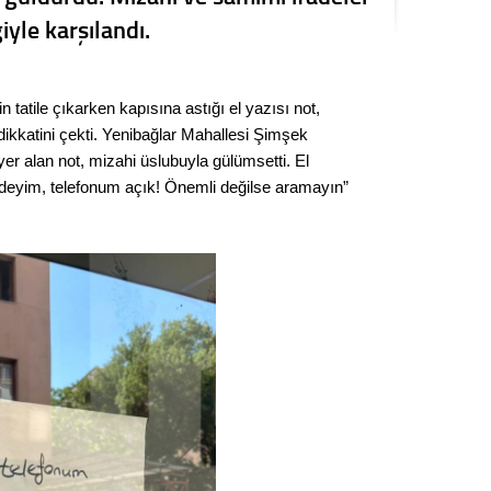
Kere
iyle karşılandı.
Es Es’
n tatile çıkarken kapısına astığı el yazısı not,
ikkatini çekti. Yenibağlar Mahallesi Şimşek
Ahme
yer alan not, mizahi üslubuyla gülümsetti. El
ildeyim, telefonum açık! Önemli değilse aramayın”
Tepeba
birliği
ulaşı
Fund
CHP’li
kazana
seçiml
Melt