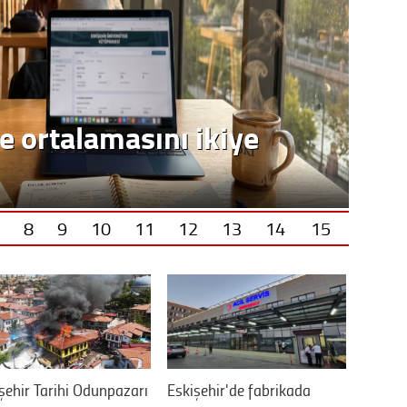
8
9
10
11
12
13
14
15
şehir Tarihi Odunpazarı
Eskişehir'de fabrikada