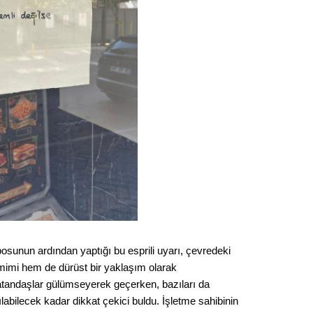
Gürha
Eskişe
Döne
Rifat
Sürdür
kültür
Konu
2023 y
bekliy
Tüli
osunun ardından yaptığı bu esprili uyarı, çevredeki
mimi hem de dürüst bir yaklaşım olarak
Düşükl
atandaşlar gülümseyerek geçerken, bazıları da
abilecek kadar dikkat çekici buldu. İşletme sahibinin