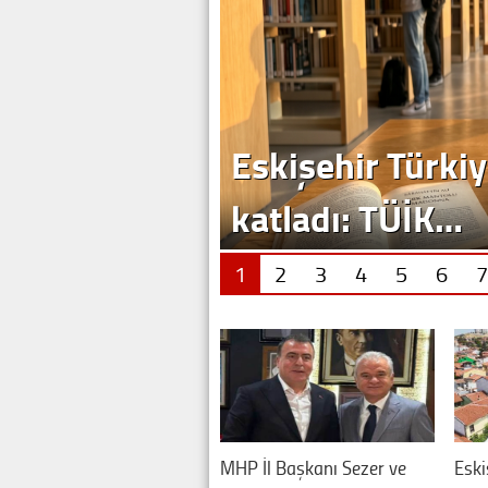
1
2
3
4
5
6
7
MHP İl Başkanı Sezer ve
Eski