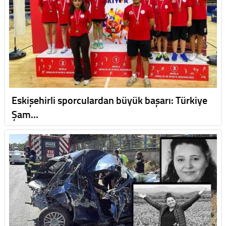
Eskişehirli sporculardan büyük başarı: Türkiye
Şam…