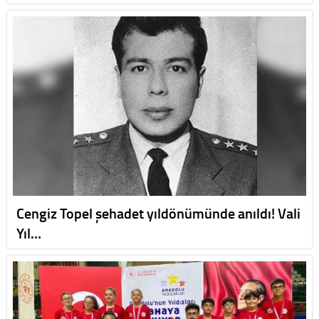
Cengiz Topel şehadet yıldönümünde anıldı! Vali
Yıl…