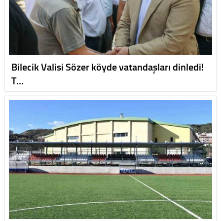
Bilecik Valisi Sözer köyde vatandaşları dinledi!
T…