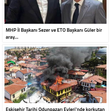
MHP İl Başkanı Sezer ve ETO Başkanı Güler bir
aray…
Eskişehir Tarihi Odunpazarı Evleri'nde korkutan