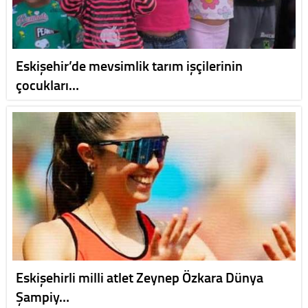
Eskişehir’de mevsimlik tarım işçilerinin
çocukları…
Eskişehirli milli atlet Zeynep Özkara Dünya
Şampiy…