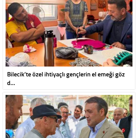
Bilecik’te özel ihtiyaçlı gençlerin el emeği göz
d…