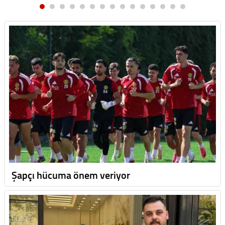
Şapçı hücuma önem veriyor