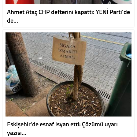
Ahmet Ataç CHP defterini kapattı: YENİ Parti'de
de…
Eskişehir'de esnaf isyan etti: Çözümü uyarı
yazısı…