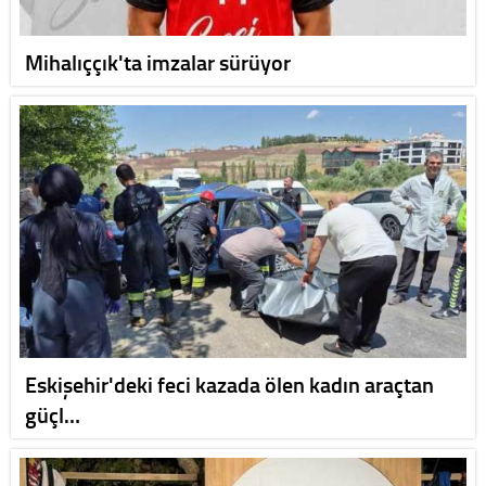
Mihalıççık'ta imzalar sürüyor
Eskişehir'deki feci kazada ölen kadın araçtan
güçl…