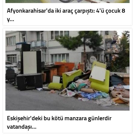
Afyonkarahisar'da iki araç çarpıştı: 4'ü çocuk 8
y…
Eskişehir'deki bu kötü manzara günlerdir
vatandaşı…