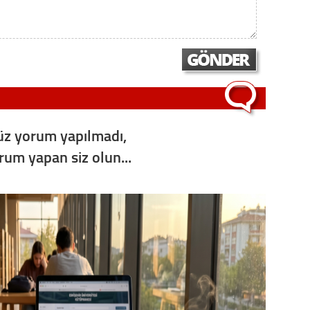
Op. D
Sağlığı
Uzm. 
z yorum yapılmadı,
Vatand
orum yapan siz olun...
M. M
Hayır,
Seda