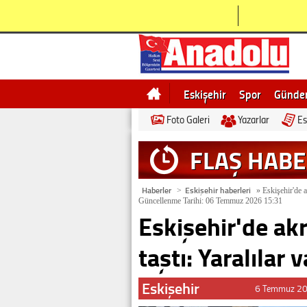
Eskişehir
Spor
Günd
Foto Galeri
Yazarlar
Es
Bilecik
Ne demek
Esk
FLAŞ HAB
Haberler
Eskişehir haberleri
>
»
Eskişehir'de a
Güncellenme Tarihi: 06 Temmuz 2026 15:31
Eskişehir'de ak
taştı: Yaralılar v
Eskişehir
6 Temmuz 20