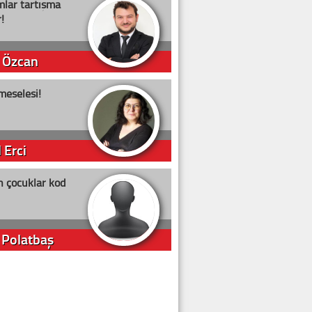
lar tartışma
!
 Özcan
meselesi!
 Erci
n çocuklar kod
 Polatbaş
arti Erdoğan
arlığıyla ne kadar oy