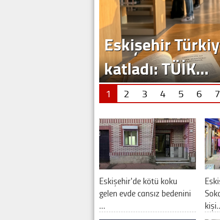
Eskişehir Türkiy
katladı: TÜİK…
1
2
3
4
5
6
7
Eskişehir'de kötü koku
Eski
gelen evde cansız bedenini
Soka
…
kişi