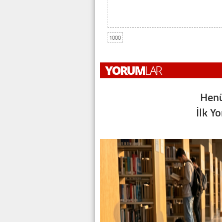
1000
Henü
İlk Y