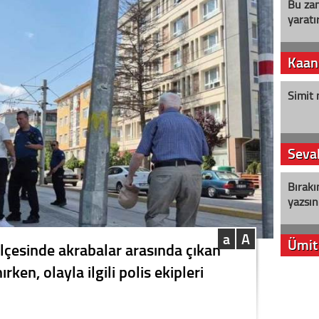
Bu zam
yaratır
Kaan
Simit 
Seval
Bırakı
yazsın
a
A
Ümit
ilçesinde akrabalar arasında çıkan
rken, olayla ilgili polis ekipleri
YENİ P
aleyht
alır?