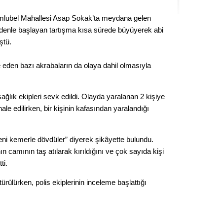
Kere
Kumlubel Mahallesi Asap Sokak’ta meydana gelen
denle başlayan tartışma kısa sürede büyüyerek abi
Es Es’
ştü.
 eden bazı akrabaların da olaya dahil olmasıyla
Ahme
ağlık ekipleri sevk edildi. Olayda yaralanan 2 kişiye
Tepeba
birliği
ale edilirken, bir kişinin kafasından yaralandığı
ulaşı
Fund
Beni kemerle dövdüler” diyerek şikâyette bulundu.
n camının taş atılarak kırıldığını ve çok sayıda kişi
CHP’li
ti.
kazana
seçiml
ötürülürken, polis ekiplerinin inceleme başlattığı
Melt