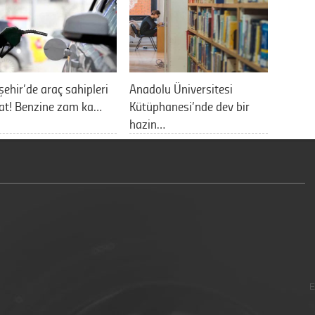
şehir’de araç sahipleri
Anadolu Üniversitesi
at! Benzine zam ka…
Kütüphanesi’nde dev bir
hazin…
E