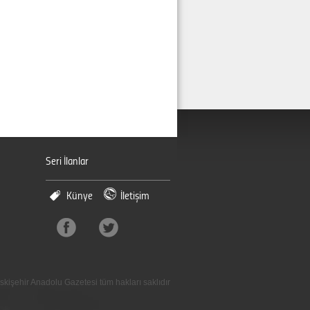
Seri İlanlar
Künye
İletişim
skişehir Anadolu Gazetesi tüm hakları saklıdır