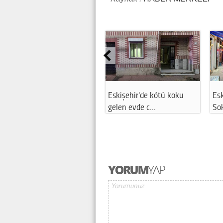
Eskişehir'de kötü koku
Esk
gelen evde c…
So