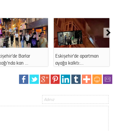
Gürha
Eskişe
Döne
Rifat
Sürdür
kültür
işehir’de Barlar
Eskişehir'de apartman
Anadolu
Konu
kağı’nda kan …
ayağa kalktı:…
yaz tat
2023 y
bekliy
Tüli
Düşükl