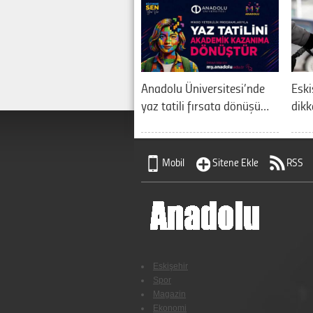
Anadolu Üniversitesi’nde
Eski
yaz tatili fırsata dönüşü…
dikk
Mobil
Sitene Ekle
RSS
Eskişehir
Spor
Magazin
Ekonomi