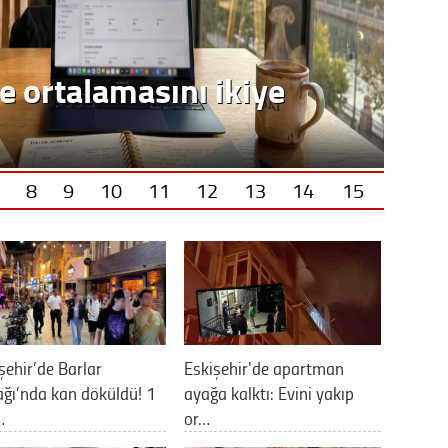
e ortalamasını ikiye
8
9
10
11
12
13
14
15
şehir’de Barlar
Eskişehir'de apartman
ğı’nda kan döküldü! 1
ayağa kalktı: Evini yakıp
…
or…