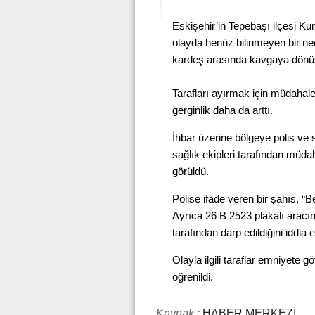
Eskişehir’in Tepebaşı ilçesi 
olayda henüz bilinmeyen bir ne
kardeş arasında kavgaya dönü
Tarafları ayırmak için müdahale
gerginlik daha da arttı.
İhbar üzerine bölgeye polis ve s
sağlık ekipleri tarafından müdah
görüldü.
Polise ifade veren bir şahıs, “
Ayrıca 26 B 2523 plakalı aracını
tarafından darp edildiğini iddia et
Olayla ilgili taraflar emniyete g
öğrenildi.
Kaynak :
HABER MERKEZİ