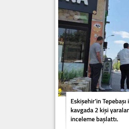
Eskişehir’in Tepebaşı 
kavgada 2 kişi yaralanı
inceleme başlattı.