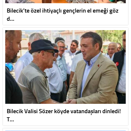
Bilecik’te özel ihtiyaçlı gençlerin el emeği göz
d…
Bilecik Valisi Sözer köyde vatandaşları dinledi!
T…