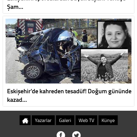
Şam…
Eskişehir’de kahreden tesadüf! Doğum gününde
kazad…
Yazarlar
Galeri
Web TV
Künye