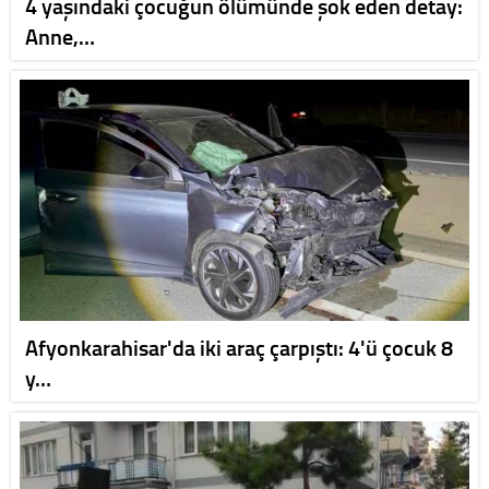
4 yaşındaki çocuğun ölümünde şok eden detay:
Anne,…
Afyonkarahisar'da iki araç çarpıştı: 4'ü çocuk 8
y…