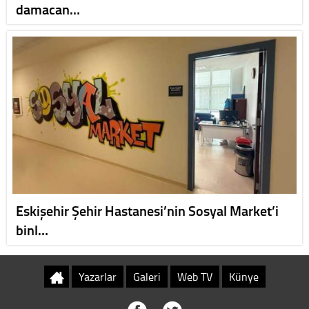
damacan…
Eskişehir Şehir Hastanesi’nin Sosyal Market’i
binl…
Yazarlar
Galeri
Web TV
Künye