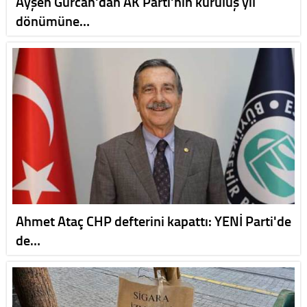
Ayşen Gürcan'dan AK Parti'nin kuruluş yıl
dönümüne…
Ahmet Ataç CHP defterini kapattı: YENİ Parti'de
de…