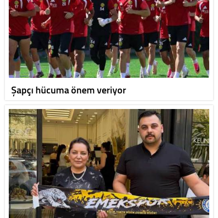
Şapçı hücuma önem veriyor