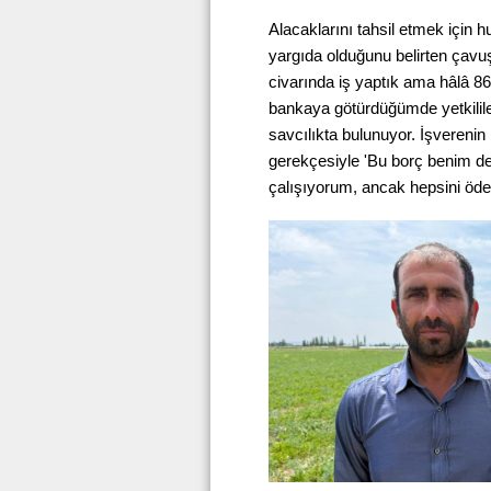
Alacaklarını tahsil etmek için h
yargıda olduğunu belirten çavuş
civarında iş yaptık ama hâlâ 867
bankaya götürdüğümde yetkililer
savcılıkta bulunuyor. İşverenin
gerekçesiyle 'Bu borç benim değ
çalışıyorum, ancak hepsini öd