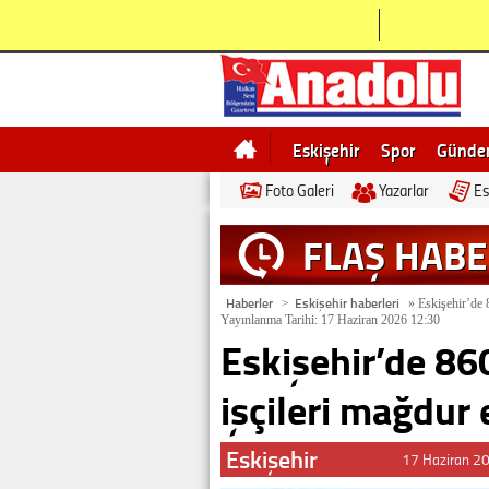
Eskişehir
Spor
Günd
Foto Galeri
Yazarlar
Es
Bilecik
Ne demek
Esk
FLAŞ HAB
Haberler
Eskişehir haberleri
>
»
Eskişehir’de 8
Yayınlanma Tarihi: 17 Haziran 2026 12:30
Eskişehir’de 860
işçileri mağdur e
Eskişehir
17 Haziran 2