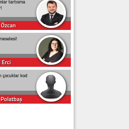
lar tartışma
!
 Özcan
meselesi!
 Erci
n çocuklar kod
 Polatbaş
arti Erdoğan
arlığıyla ne kadar oy