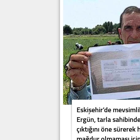
Eskişehir’de mevsimli
Ergün, tarla sahibinde
çıktığını öne sürerek h
mağdur olmaması için k