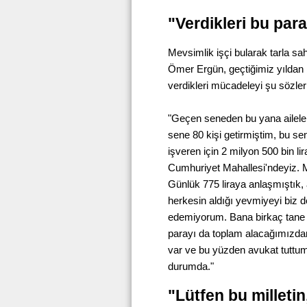
"Verdikleri bu pa
Mevsimlik işçi bularak tarla sah
Ömer Ergün, geçtiğimiz yıldan 
verdikleri mücadeleyi şu sözlerl
"Geçen seneden bu yana aileleri
sene 80 kişi getirmiştim, bu sen
işveren için 2 milyon 500 bin lir
Cumhuriyet Mahallesi'ndeyiz. 
Günlük 775 liraya anlaşmıştık,
herkesin aldığı yevmiyeyi biz d
edemiyorum. Bana birkaç tane ç
parayı da toplam alacağımızda
var ve bu yüzden avukat tuttum
durumda."
"Lütfen bu milletin