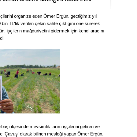
Kere
çilerini organize eden Ömer Ergün, geçtiğimiz yıl
Es Es’
0 bin TL'lik verilen çekin sahte çıktığını öne sürerek
n, işçilerin mağduriyetini gidermek için kendi aracını
di.
Ahme
Tepeba
birliği
ulaşı
Fund
CHP’li
kazana
seçiml
Melt
başı ilçesinde mevsimlik tarım işçilerini getiren ve
se 'Çavuş' olarak bilinen mesleği yapan Ömer Ergün,