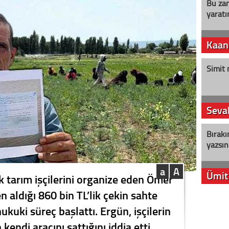
Bu zam
yaratır
Kaan
Simit 
Seval
Bırakı
yazsın
a
A
Ümit
k tarım işçilerini organize eden Ömer
n aldığı 860 bin TL’lik çekin sahte
YENİ P
ukuki süreç başlattı. Ergün, işçilerin
aleyht
alır?
endi aracını sattığını iddia etti.