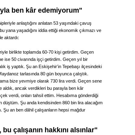
Op. D
rayla ben kâr edemiyorum"
Sağlığı
ipleriyle anlaştığını anlatan 53 yaşındaki çavuş
bu yana yaşadığını iddia ettiği ekonomik çıkmazı ve
e aktardı:
Uzm. 
yle birlikte toplamda 60-70 kişi getirdim. Geçen
Vatand
e ise 50 civarında işçi getirdim. Geçen yıl bir
alık iş yaptık. Şu an Eskişehir'in Tepebaşı ilçesindeki
Maydanoz tarlasında 80 gün boyunca çalıştık.
 ama bize yevmiye olarak 730 lira verdi. Geçen sene
M. M
e aldık, ancak verdikleri bu parayla ben kâr
ek verdi, onları tahsil ettim. Hesabıma gönderdiği
Hayır,
n düştüm. Şu anda kendisinden 860 bin lira alacağım
. Şu an ben dâhil çalışanların hepsi mağdur
Seda
, bu çalışanın hakkını alsınlar"