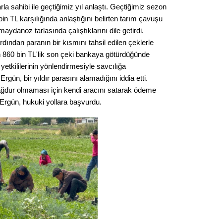
Gürha
la sahibi ile geçtiğimiz yıl anlaştı. Geçtiğimiz sezon
Eskişe
 bin TL karşılığında anlaştığını belirten tarım çavuşu
Döne
maydanoz tarlasında çalıştıklarını dile getirdi.
Rifat
dından paranın bir kısmını tahsil edilen çeklerle
an 860 bin TL'lik son çeki bankaya götürdüğünde
Sürdür
etkililerinin yönlendirmesiyle savcılığa
kültür
ün, bir yıldır parasını alamadığını iddia etti.
mağdur olmaması için kendi aracını satarak ödeme
 Ergün, hukuki yollara başvurdu.
Konu
2023 y
bekliy
Tüli
Düşükl