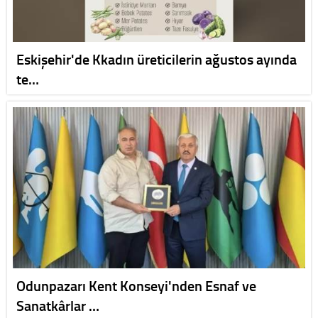
Eskişehir'de Kkadın üreticilerin ağustos ayında
te…
Odunpazarı Kent Konseyi'nden Esnaf ve
Sanatkârlar …