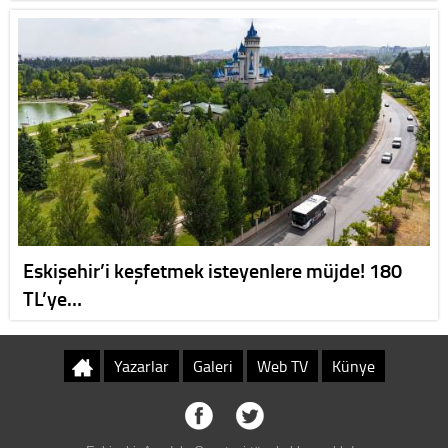
Eskişehir’i keşfetmek isteyenlere müjde! 180
TL’ye…
Yazarlar
Galeri
Web TV
Künye