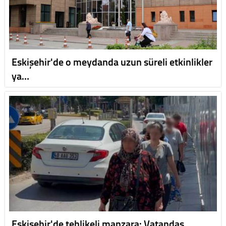
Eskişehir'de o meydanda uzun süreli etkinlikler
ya…
Eskişehir'de tehlikeli manzara: Vatandaş