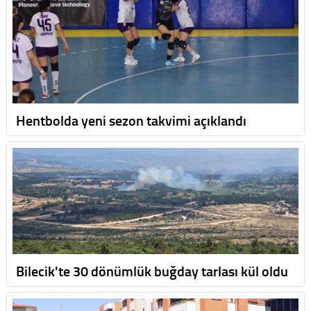
Hentbolda yeni sezon takvimi açıklandı
Bilecik'te 30 dönümlük buğday tarlası kül oldu