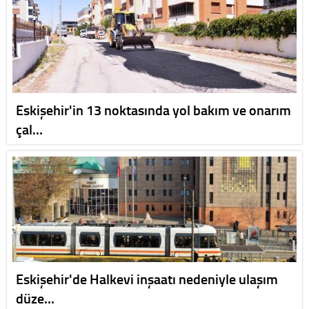
Eskişehir'in 13 noktasında yol bakım ve onarım
çal…
Eskişehir'de Halkevi inşaatı nedeniyle ulaşım
düze…