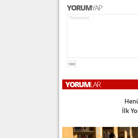
1000
Henü
İlk Y