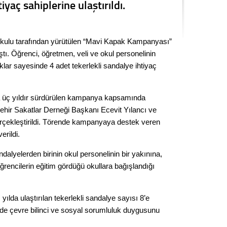
iyaç sahiplerine ulaştırıldı.
Seval
Es Es’
kulu tarafından yürütülen “Mavi Kapak Kampanyası”
ştı. Öğrenci, öğretmen, veli ve okul personelinin
klar sayesinde 4 adet tekerlekli sandalye ihtiyaç
Ahme
la üç yıldır sürdürülen kampanya kapsamında
Tepeba
şehir Sakatlar Derneği Başkanı Ecevit Yılancı ve
birliği
ulaşı
gerçekleştirildi. Törende kampanyaya destek veren
erildi.
Fund
andalyelerden birinin okul personelinin bir yakınına,
CHP’li
öğrencilerin eğitim gördüğü okullara bağışlandığı
kazana
seçiml
da ulaştırılan tekerlekli sandalye sayısı 8’e
Melt
erde çevre bilinci ve sosyal sorumluluk duygusunu