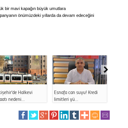
Gürha
Eskişe
k bir mavi kapağın büyük umutlara
Döne
panyanın önümüzdeki yıllarda da devam edeceğini
Rifat
Sürdür
kültür
Konu
2023 y
bekliy
e o meydanda
Eskişehir'de tehlikeli
Eskişehir'de hata
Tüli
…
manzara: Vat…
sürücül…
Düşükl