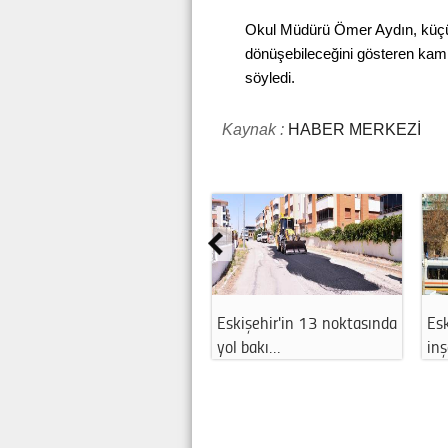
Okul Müdürü Ömer Aydın, küçü
dönüşebileceğini gösteren kam
söyledi.
Kaynak :
HABER MERKEZİ
r'de Halkevi
Esnafa can suyu! Kredi
Eskişehir'd
nedeni…
limitleri yü…
uzun süreli