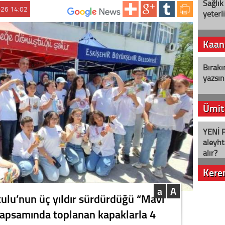
Sağlık
026 14:02
yeterl
ABONE OL:
Kaan
Bırakı
yazsın
Ümit
YENİ P
aleyht
alır?
Kere
a
A
Nostalj
lu’nun üç yıldır sürdürdüğü “Mavi
apsamında toplanan kapaklarla 4