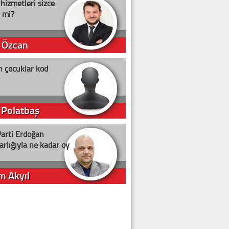
 hizmetleri sizce
i mi?
 Özcan
n çocuklar kod
 Polatbaş
arti Erdoğan
arlığıyla ne kadar oy
m Akyıl
iye ilgiliyiz!