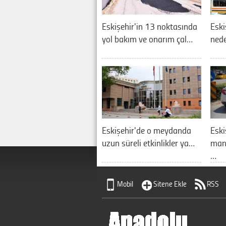
Eskişehir'in 13 noktasında
Eski
yol bakım ve onarım çal…
nede
Eskişehir'de o meydanda
Eski
uzun süreli etkinlikler ya…
manz
…
Mobil
Sitene Ekle
RSS