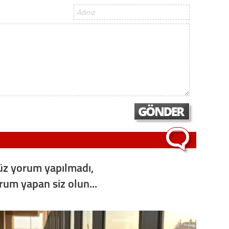
Op. D
Sağlığı
Uzm. 
Vatand
M. M
z yorum yapılmadı,
Hayır,
orum yapan siz olun...
Seda