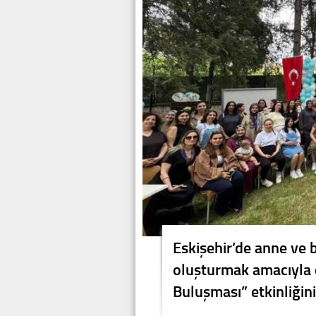
Eskişehir’de anne ve 
oluşturmak amacıyla
Buluşması” etkinliğinin