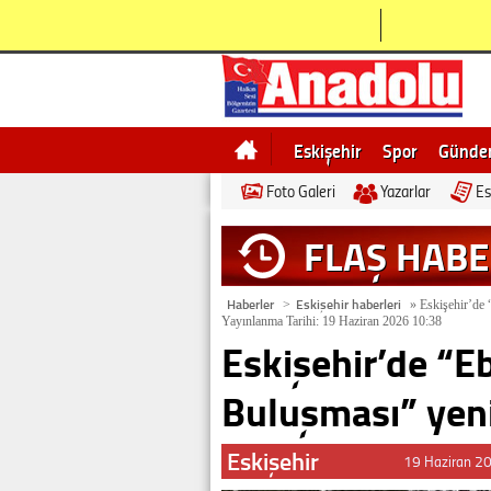
Eskişehir
Spor
Günd
Foto Galeri
Yazarlar
Es
Bilecik
Ne demek
Esk
FLAŞ HAB
Haberler
Eskişehir haberleri
>
»
Eskişehir’de
Yayınlanma Tarihi: 19 Haziran 2026 10:38
Eskişehir’de “
Buluşması” yen
Eskişehir
19 Haziran 2