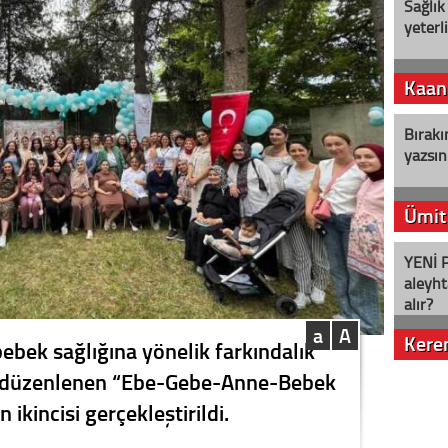
Sağlık
yeterl
Kaan
Bırakı
yazsın
Ümit
YENİ P
aleyht
alır?
a
A
Kere
bebek sağlığına yönelik farkındalık
 düzenlenen “Ebe-Gebe-Anne-Bebek
Nostalj
 ikincisi gerçekleştirildi.