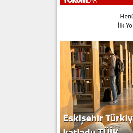
Henü
İlk Y