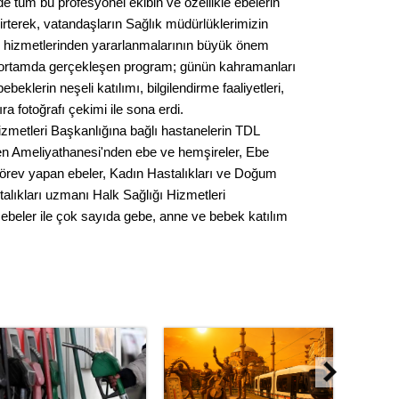
de tüm bu profesyonel ekibin ve özellikle ebelerin
lirterek, vatandaşların Sağlık müdürlüklerimizin
 hizmetlerinden yararlanmalarının büyük önem
bir ortamda gerçekleşen program; günün kahramanları
beklerin neşeli katılımı, bilgilendirme faaliyetleri,
a fotoğrafı çekimi ile sona erdi.
metleri Başkanlığına bağlı hastanelerin TDL
n Ameliyathanesi'nden ebe ve hemşireler, Ebe
görev yapan ebeler, Kadın Hastalıkları ve Doğum
lıkları uzmanı Halk Sağlığı Hizmetleri
 ebeler ile çok sayıda gebe, anne ve bebek katılım