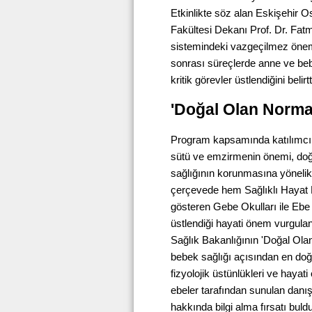
Etkinlikte söz alan Eskişehir 
Fakültesi Dekanı Prof. Dr. Fat
sistemindeki vazgeçilmez önem
sonrası süreçlerde anne ve be
kritik görevler üstlendiğini belirtt
'Doğal Olan Norma
Program kapsamında katılımcıla
sütü ve emzirmenin önemi, doğ
sağlığının korunmasına yönelik
çerçevede hem Sağlıklı Hayat 
gösteren Gebe Okulları ile Ebe P
üstlendiği hayati önem vurgulan
Sağlık Bakanlığının 'Doğal Ol
bebek sağlığı açısından en doğ
fizyolojik üstünlükleri ve hayat
ebeler tarafından sunulan danı
hakkında bilgi alma fırsatı buldu