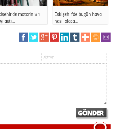
e bugün hava
Özel’in “butlancılardan
Sağlık hizmetler
…
kurtulun” ç…
yeterli mi?