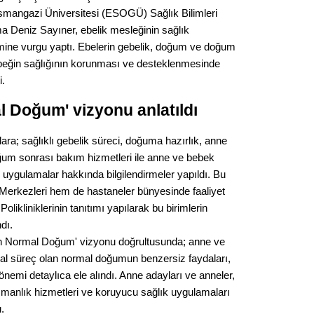
Gürha
Osmangazi Üniversitesi (ESOGÜ) Sağlık Bilimleri
Eskişe
ma Deniz Sayıner, ebelik mesleğinin sağlık
Döne
ine vurgu yaptı. Ebelerin gebelik, doğum ve doğum
Rifat
beğin sağlığının korunması ve desteklenmesinde
i.
Sürdür
kültür
l Doğum' vizyonu anlatıldı
ra; sağlıklı gebelik süreci, doğuma hazırlık, anne
Konu
um sonrası bakım hizmetleri ile anne ve bebek
 uygulamalar hakkında bilgilendirmeler yapıldı. Bu
2023 y
Merkezleri hem de hastaneler bünyesinde faaliyet
bekliy
olikliniklerinin tanıtımı yapılarak bu birimlerin
dı.
Tüli
an Normal Doğum' vizyonu doğrultusunda; anne ve
al süreç olan normal doğumun benzersiz faydaları,
Düşükl
i önemi detaylıca ele alındı. Anne adayları ve anneler,
şmanlık hizmetleri ve koruyucu sağlık uygulamaları
.