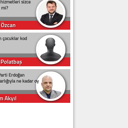
 hizmetleri sizce
i mi?
 Özcan
n çocuklar kod
 Polatbaş
arti Erdoğan
arlığıyla ne kadar oy
m Akyıl
iye ilgiliyiz!