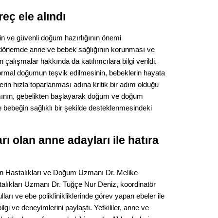
Op. D
ç ele alındı
Sağlığı
binin ve güvenli doğum hazırlığının önemi
 dönemde anne ve bebek sağlığının korunması ve
n çalışmalar hakkında da katılımcılara bilgi verildi.
Uzm. 
normal doğumun teşvik edilmesinin, bebeklerin hayata
in hızla toparlanması adına kritik bir adım olduğu
Vatand
kımının, gebelikten başlayarak doğum ve doğum
bebeğin sağlıklı bir şekilde desteklenmesindeki
M. M
 olan anne adayları ile hatıra
Hayır,
adın Hastalıkları ve Doğum Uzmanı Dr. Melike
talıkları Uzmanı Dr. Tuğçe Nur Deniz, koordinatör
Seda
arı ve ebe poliklinikliklerinde görev yapan ebeler ile
lgi ve deneyimlerini paylaştı. Yetkililer, anne ve