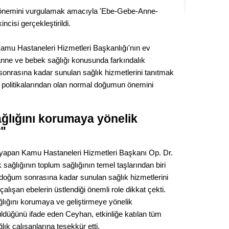
Seval
önemini vurgulamak amacıyla 'Ebe-Gebe-Anne-
ncisi gerçekleştirildi.
Es Es’
Kamu Hastaneleri Hizmetleri Başkanlığı'nın ev
, anne ve bebek sağlığı konusunda farkındalık
onrasına kadar sunulan sağlık hizmetlerini tanıtmak
Ahme
i politikalarından olan normal doğumun önemini
Tepeba
birliği
ğlığını korumaya yönelik
ulaşı
r"
Fund
yapan Kamu Hastaneleri Hizmetleri Başkanı Op. Dr.
ağlığının toplum sağlığının temel taşlarından biri
CHP’li
kazana
n doğum sonrasına kadar sunulan sağlık hizmetlerini
seçiml
alışan ebelerin üstlendiği önemli role dikkat çekti.
lığını korumaya ve geliştirmeye yönelik
Melt
rüldüğünü ifade eden Ceyhan, etkinliğe katılan tüm
ık çalışanlarına teşekkür etti.