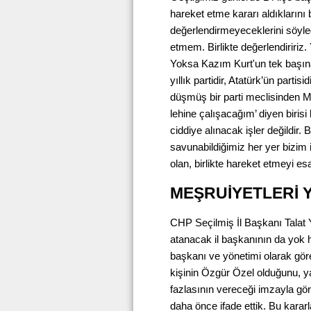
hareket etme kararı aldıklarını b
değerlendirmeyeceklerini söyled
etmem. Birlikte değerlendiririz.
Yoksa Kazım Kurt'un tek başına i
yıllık partidir, Atatürk’ün parti
düşmüş bir parti meclisinden
lehine çalışacağım’ diyen birisi
ciddiye alınacak işler değildir
savunabildiğimiz her yer bizim i
olan, birlikte hareket etmeyi esa
MEŞRUİYETLERİ 
CHP Seçilmiş İl Başkanı Talat Y
atanacak il başkanının da yok h
başkanı ve yönetimi olarak gö
kişinin Özgür Özel olduğunu, y
fazlasının vereceği imzayla 
daha önce ifade ettik. Bu kara