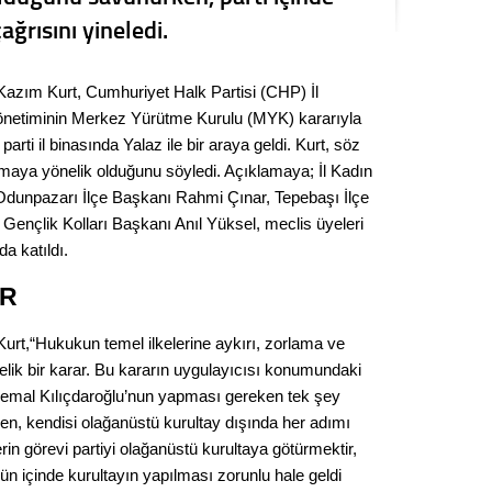
Seval
ğrısını yineledi.
Es Es’
azım Kurt, Cumhuriyet Halk Partisi (CHP) İl
yönetiminin Merkez Yürütme Kurulu (MYK) kararıyla
rti il binasında Yalaz ile bir araya geldi. Kurt, söz
Ahme
maya yönelik olduğunu söyledi. Açıklamaya; İl Kadın
, Odunpazarı İlçe Başkanı Rahmi Çınar, Tepebaşı İlçe
Tepeba
 Gençlik Kolları Başkanı Anıl Yüksel, meclis üyeleri
birliği
a katıldı.
ulaşı
OR
Fund
rt,“Hukukun temel ilkelerine aykırı, zorlama ve
CHP’li
ik bir karar. Bu kararın uygulayıcısı konumundaki
kazana
emal Kılıçdaroğlu’nun yapması gereken tek şey
seçiml
en, kendisi olağanüstü kurultay dışında her adımı
Melt
rin görevi partiyi olağanüstü kurultaya götürmektir,
gün içinde kurultayın yapılması zorunlu hale geldi