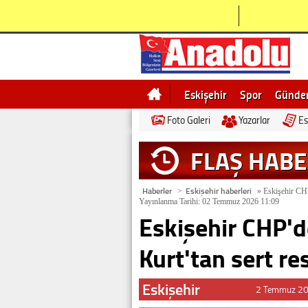
Eskişehir
Spor
Günd
Foto Galeri
Yazarlar
Es
Bilecik
Ne demek
Esk
FLAŞ HAB
Haberler
Eskişehir haberleri
>
»
Eskişehir CHP
Yayınlanma Tarihi: 02 Temmuz 2026 11:09
Eskişehir CHP'
Kurt'tan sert res
Eskişehir
2 Temmuz 20