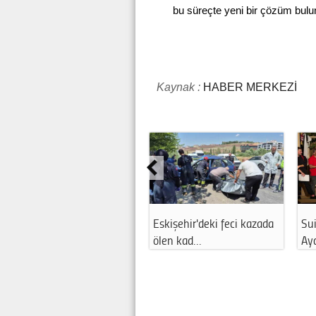
bu süreçte yeni bir çözüm bulun
Kaynak :
HABER MERKEZİ
azada
SuiGeneris Tiyatro’dan
Ayşen Gürcan'dan AK
Aydın’da anl…
Parti'nin kurul…