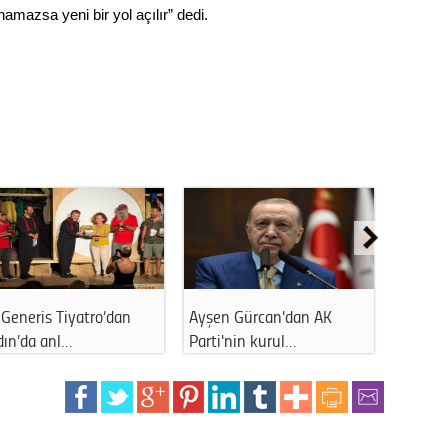
amazsa yeni bir yol açılır” dedi.
Ahmet Ataç CHP defterini
Eskişehir'de esnaf isyan
kapattı: Y…
etti: Çözü…