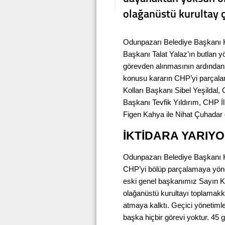
olağanüstü kurultay ça
Odunpazarı Belediye Başkanı K
Başkanı Talat Yalaz’ın butlan 
görevden alınmasının ardından pa
konusu kararın CHP’yi parçala
Kolları Başkanı Sibel Yeşildal
Başkanı Tevfik Yıldırım, CHP İl
Figen Kahya ile Nihat Çuhadar d
İKTİDARA YARIY
Odunpazarı Belediye Başkanı Ku
CHP’yi bölüp parçalamaya yönel
eski genel başkanımız Sayın K
olağanüstü kurultayı toplamakk
atmaya kalktı. Geçici yönetimle
başka hiçbir görevi yoktur. 45 