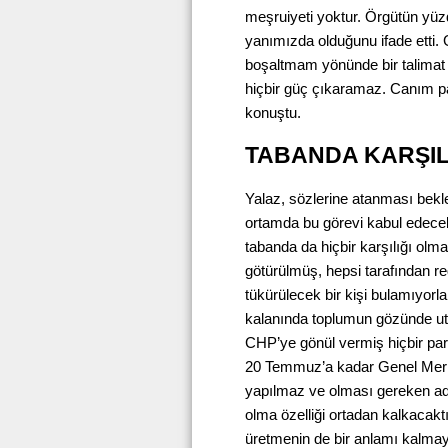
meşruiyeti yoktur. Örgütün yü
yanımızda olduğunu ifade etti.
boşaltmam yönünde bir talimat 
hiçbir güç çıkaramaz. Canım 
konuştu.
TABANDA KARŞIL
Yalaz, sözlerine atanması bekle
ortamda bu görevi kabul edecek 
tabanda da hiçbir karşılığı olm
götürülmüş, hepsi tarafından re
tükürülecek bir kişi bulamıyorla
kalanında toplumun gözünde utan
CHP’ye gönül vermiş hiçbir par
20 Temmuz’a kadar Genel Merkez
yapılmaz ve olması gereken adı
olma özelliği ortadan kalkacakt
üretmenin de bir anlamı kalmaya