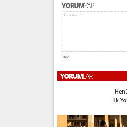
1000
Henü
İlk Y