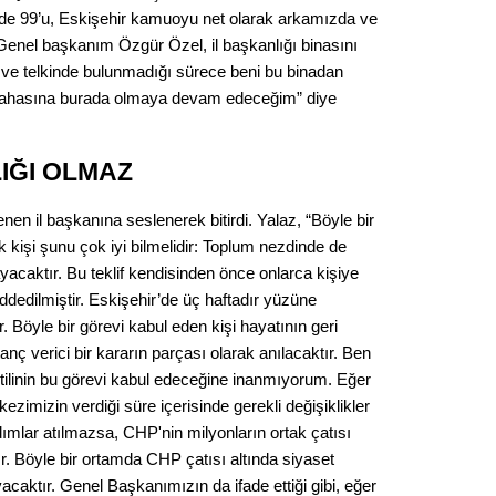
zde 99’u, Eskişehir kamuoyu net olarak arkamızda ve
 Genel başkanım Özgür Özel, il başkanlığı binasını
ve telkinde bulunmadığı sürece beni bu binadan
pahasına burada olmaya devam edeceğim” diye
IĞI OLMAZ
nen il başkanına seslenerek bitirdi. Yalaz, “Böyle bir
kişi şunu çok iyi bilmelidir: Toplum nezdinde de
ayacaktır. Bu teklif kendisinden önce onlarca kişiye
ddedilmiştir. Eskişehir’de üç haftadır yüzüne
r. Böyle bir görevi kabul eden kişi hayatının geri
ç verici bir kararın parçası olarak anılacaktır. Ben
tilinin bu görevi kabul edeceğine inanmıyorum. Eğer
imizin verdiği süre içerisinde gerekli değişiklikler
mlar atılmazsa, CHP'nin milyonların ortak çatısı
ır. Böyle bir ortamda CHP çatısı altında siyaset
caktır. Genel Başkanımızın da ifade ettiği gibi, eğer