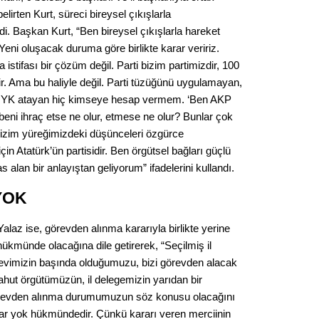
Op. D
elirten Kurt, süreci bireysel çıkışlarla
i. Başkan Kurt, “Ben bireysel çıkışlarla hareket
Sağlığı
 Yeni oluşacak duruma göre birlikte karar veririz.
stifası bir çözüm değil. Parti bizim partimizdir, 100
sidir. Ama bu haliyle değil. Parti tüzüğünü uygulamayan,
 MYK atayan hiç kimseye hesap vermem. ‘Ben AKP
Uzm. 
 beni ihraç etse ne olur, etmese ne olur? Bunlar çok
. Bizim yüreğimizdeki düşünceleri özgürce
Vatand
çin Atatürk’ün partisidir. Ben örgütsel bağları güçlü
s alan bir anlayıştan geliyorum” ifadelerini kullandı.
M. M
YOK
alaz ise, görevden alınma kararıyla birlikte yerine
Hayır,
ükmünde olacağına dile getirerek, “Seçilmiş il
revimizin başında olduğumuzu, bizi görevden alacak
ahut örgütümüzün, il delegemizin yarıdan bir
Seda
görevden alınma durumumuzun söz konusu olacağını
rlar yok hükmündedir. Çünkü kararı veren merciinin