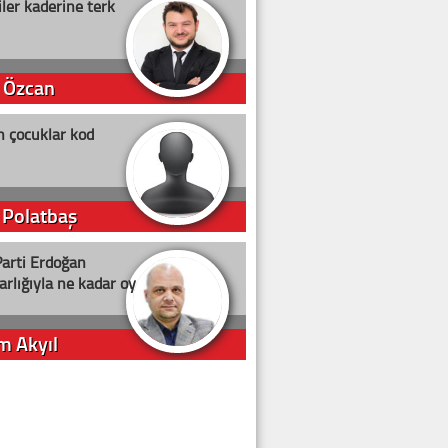
ler kaderine terk
 Özcan
n çocuklar kod
 Polatbaş
arti Erdoğan
arlığıyla ne kadar oy
m Akyıl
iye ilgiliyiz!