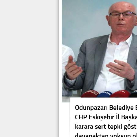
Odunpazarı Belediye 
CHP Eskişehir İl Başka
karara sert tepki göst
dayanaktan yoksun ol