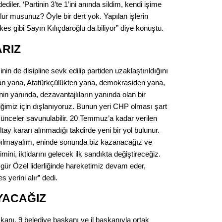
Gürha
iler. ‘Partinin 3’te 1’ini anında sildim, kendi işime
Eskişe
 olur musunuz? Öyle bir dert yok. Yapılan işlerin
Döne
kes gibi Sayın Kılıçdaroğlu da biliyor” diye konuştu.
Rifat
ARIZ
Sürdür
n de disipline sevk edilip partiden uzaklaştırıldığını
kültür
tan yana, Atatürkçülükten yana, demokrasiden yana,
in yanında, dezavantajlıların yanında olan bir
Konu
iğimiz için dışlanıyoruz. Bunun yeri CHP olması şart
şünceler savunulabilir. 20 Temmuz’a kadar verilen
2023 y
tay kararı alınmadığı takdirde yeni bir yol bulunur.
bekliy
pılmayalım, eninde sonunda biz kazanacağız ve
ini, iktidarını gelecek ilk sandıkta değiştireceğiz.
ür Özel liderliğinde hareketimiz devam eder,
Tüli
 yerini alır” dedi.
Düşükl
YACAĞIZ
kanı, 9 belediye başkanı ve il başkanıyla ortak