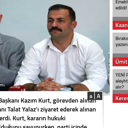
Emekli
edildi!
Kaan
Bırakı
yazsın
Ümit
YENİ P
aleyht
alır?
a
A
Kere
Başkanı Kazım Kurt, görevden alınan
nı Talat Yalaz'ı ziyaret ederek alınan
Nostalj
erdi. Kurt, kararın hukuki
duğunu savunurken, parti içinde