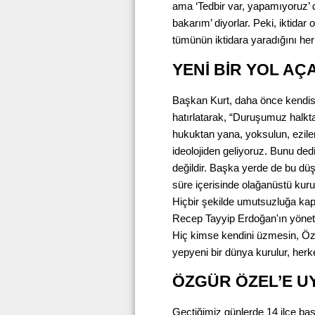
ama ‘Tedbir var, yapamıyoruz’ ded
bakarım’ diyorlar. Peki, iktidar
tümünün iktidara yaradığını her
YENİ BİR YOL AÇ
Başkan Kurt, daha önce kendisini
hatırlatarak, “Duruşumuz halk
hukuktan yana, yoksulun, ezilen
ideolojiden geliyoruz. Bunu ded
değildir. Başka yerde de bu dü
süre içerisinde olağanüstü kurul
Hiçbir şekilde umutsuzluğa ka
Recep Tayyip Erdoğan'ın yönetim
Hiç kimse kendini üzmesin, Özg
yepyeni bir dünya kurulur, herkes
ÖZGÜR ÖZEL’E U
Geçtiğimiz günlerde 14 ilçe baş