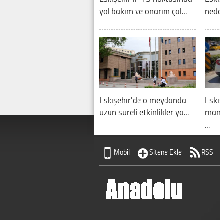
yol bakım ve onarım çal…
nede
Eskişehir'de o meydanda
Eski
uzun süreli etkinlikler ya…
manz
…
Mobil
Sitene Ekle
RSS