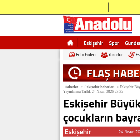
Eskişehir
Spor
Günd
Foto Galeri
Yazarlar
Es
Bilecik
Ne demek
Esk
FLAŞ HAB
Haberler
Eskişehir haberleri
>
»
Eskişehir Büy
Yayınlanma Tarihi: 24 Nisan 2026 23:35
Eskişehir Büyük
çocukların bayr
Eskişehir
24 Nisan 2