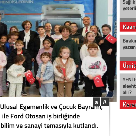
Sağlık
yeterl
Kaan
Bırakı
yazsın
Ümit
YENİ P
aleyht
alır?
a
A
Kere
 Ulusal Egemenlik ve Çocuk Bayramı,
ile Ford Otosan iş birliğinde
Nostalj
 bilim ve sanayi temasıyla kutlandı.