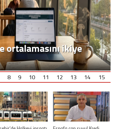
8
9
10
11
12
13
14
15
şehir'de Halkevi inşaatı
Esnafa can suyu! Kredi