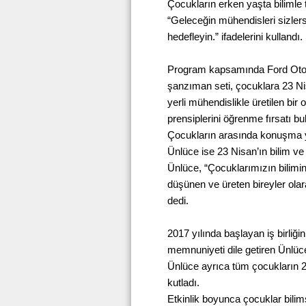
Çocukların erken yaşta bilimle
“Geleceğin mühendisleri sizlers
hedefleyin.” ifadelerini kullandı.
Program kapsamında Ford Otos
şanzıman seti, çocuklara 23 Ni
yerli mühendislikle üretilen bi
prensiplerini öğrenme fırsatı bu
Çocukların arasında konuşma 
Ünlüce ise 23 Nisan’ın bilim ve
Ünlüce, “Çocuklarımızın bilimin
düşünen ve üreten bireyler ol
dedi.
2017 yılında başlayan iş birliğ
memnuniyeti dile getiren Ünlüc
Ünlüce ayrıca tüm çocukların 
kutladı.
Etkinlik boyunca çocuklar bili