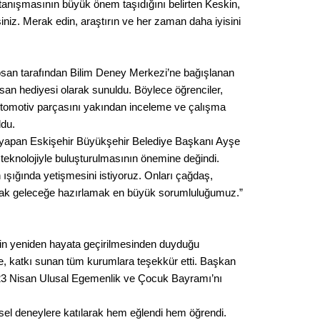
Gürha
 tanışmasının büyük önem taşıdığını belirten Keskin,
Eskişe
iniz. Merak edin, araştırın ve her zaman daha iyisini
Döne
Rifat
an tarafından Bilim Deney Merkezi’ne bağışlanan
san hediyesi olarak sunuldu. Böylece öğrenciler,
Sürdür
r otomotiv parçasını yakından inceleme ve çalışma
kültür
ldu.
yapan Eskişehir Büyükşehir Belediye Başkanı Ayşe
Konu
 teknolojiyle buluşturulmasının önemine değindi.
 ışığında yetişmesini istiyoruz. Onları çağdaş,
2023 y
arak geleceğe hazırlamak en büyük sorumluluğumuz.”
bekliy
Tüli
inin yeniden hayata geçirilmesinden duyduğu
e, katkı sunan tüm kurumlara teşekkür etti. Başkan
Düşükl
23 Nisan Ulusal Egemenlik ve Çocuk Bayramı’nı
msel deneylere katılarak hem eğlendi hem öğrendi.