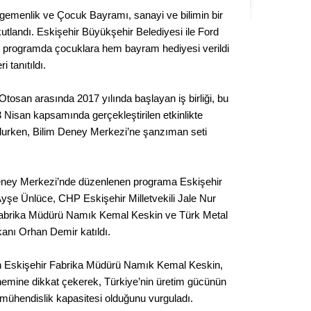
Seval
gemenlik ve Çocuk Bayramı, sanayi ve bilimin bir
e kutlandı. Eskişehir Büyükşehir Belediyesi ile Ford
Es Es’
n programda çocuklara hem bayram hediyesi verildi
 tanıtıldı.
Otosan arasında 2017 yılında başlayan iş birliği, bu
Ahme
 23 Nisan kapsamında gerçekleştirilen etkinlikte
ulurken, Bilim Deney Merkezi’ne şanzıman seti
Tepeba
birliği
ulaşı
eney Merkezi’nde düzenlenen programa Eskişehir
Fund
şe Ünlüce, CHP Eskişehir Milletvekili Jale Nur
Fabrika Müdürü Namık Kemal Keskin ve Türk Metal
CHP’li
anı Orhan Demir katıldı.
kazana
seçiml
n Eskişehir Fabrika Müdürü Namık Kemal Keskin,
Melt
önemine dikkat çekerek, Türkiye’nin üretim gücünün
mühendislik kapasitesi olduğunu vurguladı.