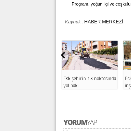
Program, yoğun ilgi ve coşkulu 
Kaynak :
HABER MERKEZİ
Eskişehir'in 13 noktasında
Eskişehir'
yol bakı…
inşaatı n