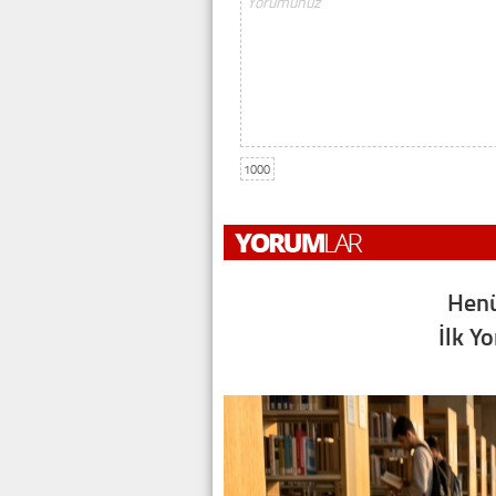
1000
Henü
İlk Y