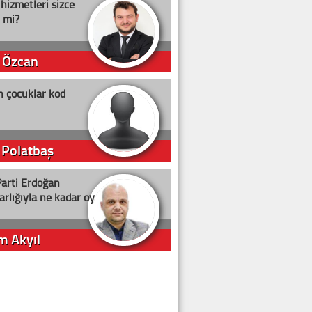
 hizmetleri sizce
i mi?
 Özcan
n çocuklar kod
 Polatbaş
arti Erdoğan
arlığıyla ne kadar oy
m Akyıl
iye ilgiliyiz!