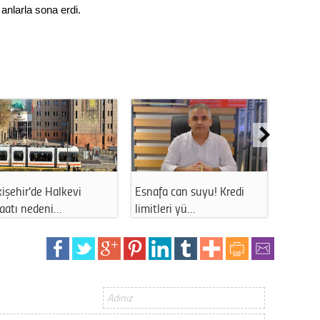
anlarla sona erdi.
Op. D
Sağlığı
Uzm. 
Vatand
de Halkevi
Esnafa can suyu! Kredi
Eskişehir'de 
M. M
edeni…
limitleri yü…
uzun süreli…
Hayır,
Seda