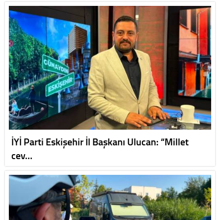
İYİ Parti Eskişehir İl Başkanı Ulucan: “Millet
cev…