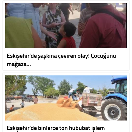
Eskişehir’de şaşkına çeviren olay! Çocuğunu
mağaza…
Eskişehir’de binlerce ton hububat işlem