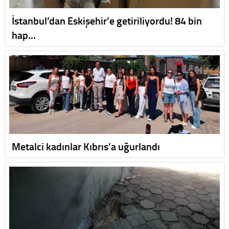
İstanbul’dan Eskişehir’e getiriliyordu! 84 bin
hap…
Metalci kadınlar Kıbrıs’a uğurlandı