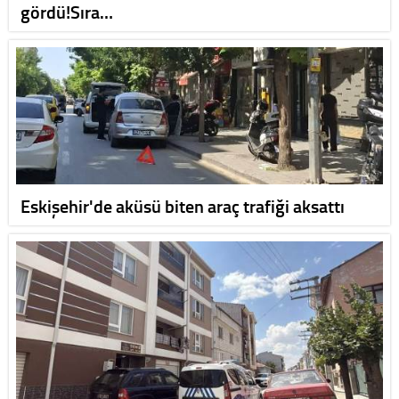
gördü!Sıra…
Eskişehir'de aküsü biten araç trafiği aksattı