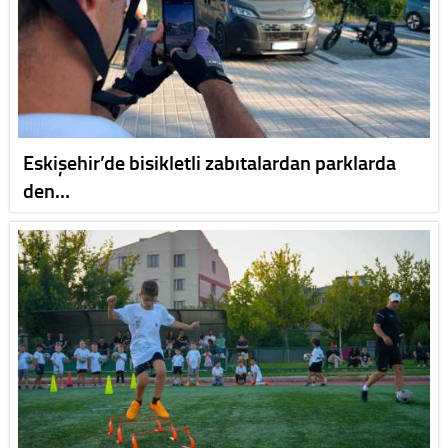
Eskişehir’de bisikletli zabıtalardan parklarda
den…