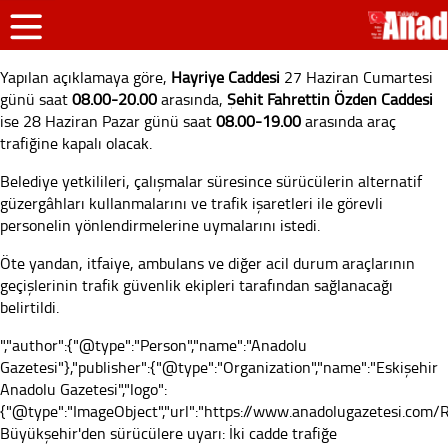
Yapılan açıklamaya göre,
Hayriye Caddesi
27 Haziran Cumartesi
günü saat
08.00-20.00
arasında,
Şehit Fahrettin Özden Caddesi
ise 28 Haziran Pazar günü saat
08.00-19.00
arasında araç
trafiğine kapalı olacak.
Belediye yetkilileri, çalışmalar süresince sürücülerin alternatif
güzergâhları kullanmalarını ve trafik işaretleri ile görevli
personelin yönlendirmelerine uymalarını istedi.
Öte yandan, itfaiye, ambulans ve diğer acil durum araçlarının
geçişlerinin trafik güvenlik ekipleri tarafından sağlanacağı
belirtildi.
","author":{"@type":"Person","name":"Anadolu
Gazetesi"},"publisher":{"@type":"Organization","name":"Eskişehir
Anadolu Gazetesi","logo":
{"@type":"ImageObject","url":"https://www.anadolugazetesi.com/Re
Büyükşehir'den sürücülere uyarı: İki cadde trafiğe