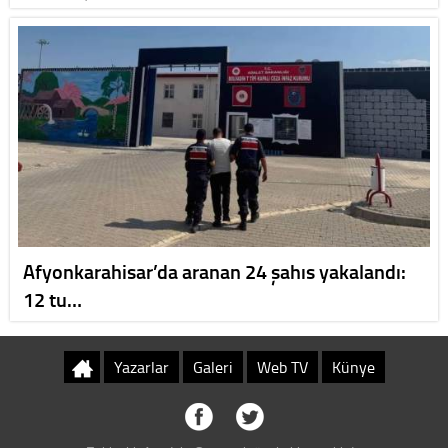
Afyonkarahisar’da aranan 24 şahıs yakalandı:
12 tu…
Yazarlar
Galeri
Web TV
Künye