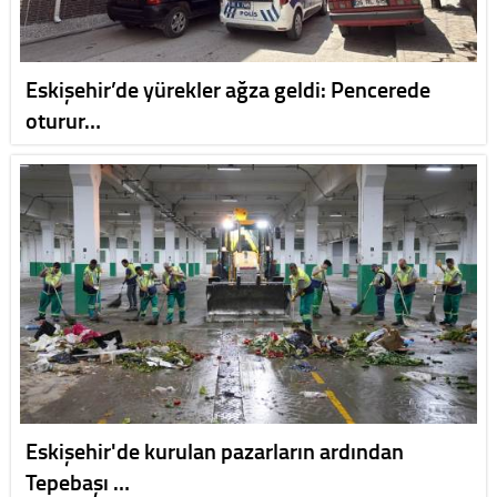
Eskişehir’de yürekler ağza geldi: Pencerede
oturur…
Eskişehir'de kurulan pazarların ardından
Tepebaşı …