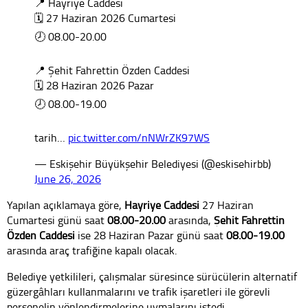
📍 Hayriye Caddesi
🗓️ 27 Haziran 2026 Cumartesi
🕗 08.00-20.00
📍 Şehit Fahrettin Özden Caddesi
🗓️ 28 Haziran 2026 Pazar
🕗 08.00-19.00
tarih…
pic.twitter.com/nNWrZK97WS
— Eskişehir Büyükşehir Belediyesi (@eskisehirbb)
June 26, 2026
Yapılan açıklamaya göre,
Hayriye Caddesi
27 Haziran
Cumartesi günü saat
08.00-20.00
arasında,
Şehit Fahrettin
Özden Caddesi
ise 28 Haziran Pazar günü saat
08.00-19.00
arasında araç trafiğine kapalı olacak.
Belediye yetkilileri, çalışmalar süresince sürücülerin alternatif
güzergâhları kullanmalarını ve trafik işaretleri ile görevli
personelin yönlendirmelerine uymalarını istedi.