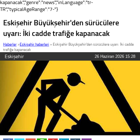
kapanacak","genre":"news","inLanguage":"tr-
TR","typicalAgeRange":"7-"}
Eskişehir Büyükşehir'den sürücülere
uyarı: İki cadde trafiğe kapanacak
Haberler
>
Eskişehir haberleri
»
Eskişehir Büyükşehir'den sürücülere uyarı: İki cadde
trafiğe kapanacak
Eskişehir
26 Haziran 2026 15:28