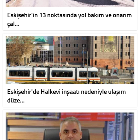
Eskişehir'in 13 noktasında yol bakım ve onarım
çal…
Eskişehir'de Halkevi inşaatı nedeniyle ulaşım
düze…