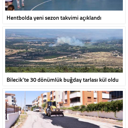
Hentbolda yeni sezon takvimi açıklandı
Bilecik'te 30 dönümlük buğday tarlası kül oldu