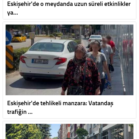
Eskişehir'de o meydanda uzun süreli etkinlikler
ya…
Eskişehir'de tehlikeli manzara: Vatandaş
trafiğin …