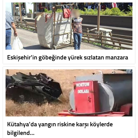
Eskişehir'in göbeğinde yürek sızlatan manzara
Kütahya'da yangın riskine karşı köylerde
bilgilend…