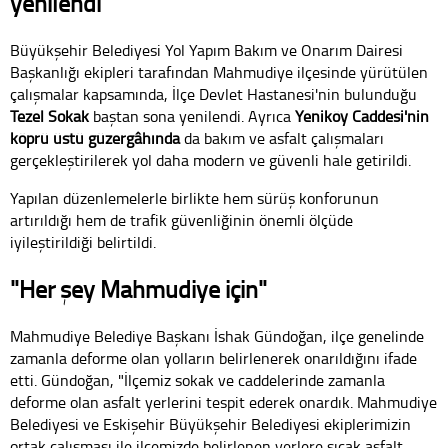
yenilendi
Büyükşehir Belediyesi Yol Yapım Bakım ve Onarım Dairesi
Başkanlığı ekipleri tarafından Mahmudiye ilçesinde yürütülen
çalışmalar kapsamında, İlçe Devlet Hastanesi'nin bulunduğu
Tezel Sokak
baştan sona yenilendi. Ayrıca
Yeniköy Caddesi'nin
köprü üstü güzergâhında
da bakım ve asfalt çalışmaları
gerçekleştirilerek yol daha modern ve güvenli hale getirildi.
Yapılan düzenlemelerle birlikte hem sürüş konforunun
artırıldığı hem de trafik güvenliğinin önemli ölçüde
iyileştirildiği belirtildi.
"Her şey Mahmudiye için"
Mahmudiye Belediye Başkanı İshak Gündoğan, ilçe genelinde
zamanla deforme olan yolların belirlenerek onarıldığını ifade
etti. Gündoğan, "İlçemiz sokak ve caddelerinde zamanla
deforme olan asfalt yerlerini tespit ederek onardık. Mahmudiye
Belediyesi ve Eskişehir Büyükşehir Belediyesi ekiplerimizin
ortak çalışması ile ilçemizde belirlenen yerlere sıcak asfalt