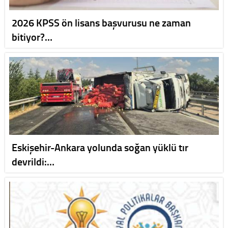
2026 KPSS ön lisans başvurusu ne zaman
bitiyor?…
Eskişehir-Ankara yolunda soğan yüklü tır
devrildi:…