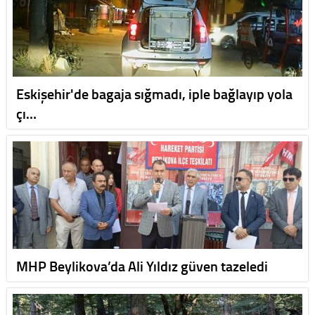
Eskişehir'de bagaja sığmadı, iple bağlayıp yola
çı…
MHP Beylikova’da Ali Yıldız güven tazeledi