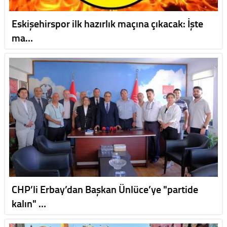
Eskişehirspor ilk hazırlık maçına çıkacak: İşte
ma…
CHP’li Erbay’dan Başkan Ünlüce’ye "partide
kalın" …