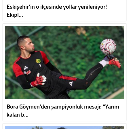
Eskişehir’in o ilçesinde yollar yenileniyor!
Ekipl…
Bora Göymen’den şampiyonluk mesajı: “Yarım
kalan b…