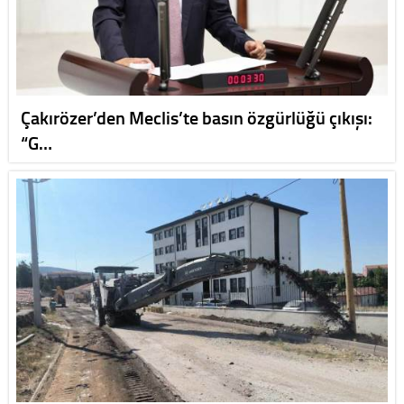
Çakırözer’den Meclis’te basın özgürlüğü çıkışı:
“G…