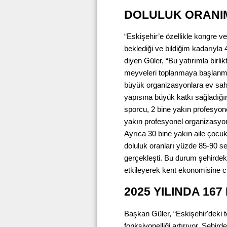
DOLULUK ORANIM
​“Eskişehir’e özellikle kongre 
beklediği ve bildiğim kadarıyla 47
diyen Güler, “Bu yatırımla birli
meyveleri toplanmaya başlanmışt
büyük organizasyonlara ev sahi
yapısına büyük katkı sağladığı
sporcu, 2 bine yakın profesyone
yakın profesyonel organizasyon 
Ayrıca 30 bine yakın aile çocuk
doluluk oranları yüzde 85-90 s
gerçekleşti. Bu durum şehirdeki
etkileyerek kent ekonomisine cid
2025 YILINDA 167
Başkan Güler, “Eskişehir'deki te
fonksiyonelliği artırıyor. Şehird