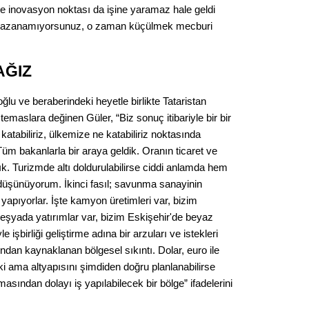
e inovasyon noktası da işine yaramaz hale geldi
Op. D
 kazanamıyorsunuz, o zaman küçülmek mecburi
Sağlığı
AĞIZ
Uzm. 
lu ve beraberindeki heyetle birlikte Tataristan
temaslara değinen Güler, “Biz sonuç itibariyle bir bir
atabiliriz, ülkemize ne katabiliriz noktasında
Vatand
 Tüm bakanlarla bir araya geldik. Oranın ticaret ve
tık. Turizmde altı doldurulabilirse ciddi anlamda hem
 düşünüyorum. İkinci fasıl; savunma sanayinin
M. M
 yapıyorlar. İşte kamyon üretimleri var, bizim
şyada yatırımlar var, bizim Eskişehir'de beyaz
Hayır,
 işbirliği geliştirme adına bir arzuları ve istekleri
ndan kaynaklanan bölgesel sıkıntı. Dolar, euro ile
i ama altyapısını şimdiden doğru planlanabilirse
Seda
asından dolayı iş yapılabilecek bir bölge” ifadelerini