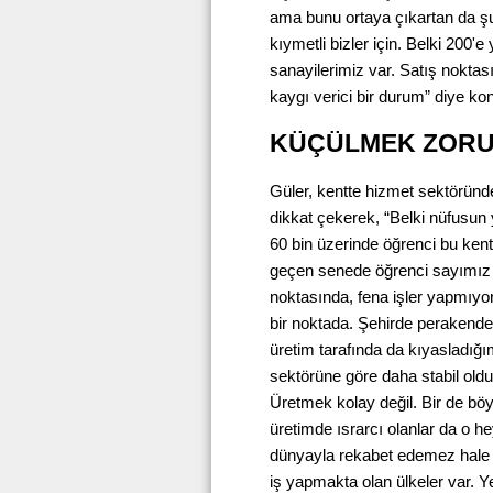
ama bunu ortaya çıkartan da şu 
kıymetli bizler için. Belki 200
sanayilerimiz var. Satış noktas
kaygı verici bir durum” diye ko
KÜÇÜLMEK ZORU
Güler, kentte hizmet sektöründe
dikkat çekerek, “Belki nüfusun
60 bin üzerinde öğrenci bu ken
geçen senede öğrenci sayımız a
noktasında, fena işler yapmıyor
bir noktada. Şehirde perakende
üretim tarafında da kıyasladı
sektörüne göre daha stabil old
Üretmek kolay değil. Bir de bö
üretimde ısrarcı olanlar da o h
dünyayla rekabet edemez hale gel
iş yapmakta olan ülkeler var. Y