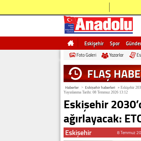
Eskişehir
Spor
Günd
Foto Galeri
Yazarlar
Es
Bilecik
Ne demek
Esk
FLAŞ HAB
Haberler
Eskişehir haberleri
>
»
Eskişehir 203
Yayınlanma Tarihi: 08 Temmuz 2026 13:12
Eskişehir 2030’d
ağırlayacak: ETO
Eskişehir
8 Temmuz 20