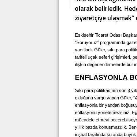
olarak belirledik. Hede
ziyaretçiye ulaşmak” 
Eskişehir Ticaret Odası Başka
“Soruyoruz” programında gazete
yanıtladı. Güler, sıkı para poli
tarifeli uçak seferi girişimleri
ilişkin değerlendirmelerde bulu
ENFLASYONLA 
Sıkı para politikasının son 3 yı
olduğuna vurgu yapan Güler, “
enflasyonla bir yandan boğuşuyo
enflasyonu yönetemezsiniz. Eğer
mücadele etmeyi becerebilseydik
yıllık bazda konuşmazdık. Bence
inşaat tarafında şu anda büyük 