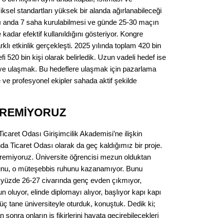
iksel standartları yüksek bir alanda ağırlanabileceği
nı anda 7 saha kurulabilmesi ve günde 25-30 maçın
kadar efektif kullanıldığını gösteriyor. Kongre
klı etkinlik gerçekleşti. 2025 yılında toplam 420 bin
defi 520 bin kişi olarak belirledik. Uzun vadeli hedef ise
tçiye ulaşmak. Bu hedeflere ulaşmak için pazarlama
ve profesyonel ekipler sahada aktif şekilde
TİREMİYORUZ
caret Odası Girişimcilik Akademisi’ne ilişkin
nda Ticaret Odası olarak da geç kaldığımız bir proje.
tiremiyoruz. Üniversite öğrencisi mezun olduktan
hunu, o müteşebbis ruhunu kazanamıyor. Bunu
 yüzde 26-27 civarında genç evden çıkmıyor,
 oluyor, elinde diplomayı alıyor, başlıyor kapı kapı
 üç tane üniversiteyle oturduk, konuştuk. Dedik ki;
sonra onların iş fikirlerini hayata geçirebilecekleri