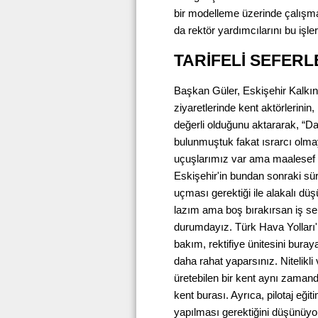
bir modelleme üzerinde çalışmak
da rektör yardımcılarını bu işlerl
TARİFELİ SEFERL
Başkan Güler, Eskişehir Kalkın
ziyaretlerinde kent aktörlerinin
değerli olduğunu aktararak, “Da
bulunmuştuk fakat ısrarcı olma
uçuşlarımız var ama maalesef tar
Eskişehir'in bundan sonraki süre
uçması gerektiği ile alakalı d
lazım ama boş bırakırsan iş se
durumdayız. Türk Hava Yolları'
bakım, rektifiye ünitesini buray
daha rahat yaparsınız. Nitelikli 
üretebilen bir kent aynı zamand
kent burası. Ayrıca, pilotaj eği
yapılması gerektiğini düşünüyo