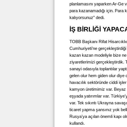
planlamasını yaparken Ar-Ge v
para kazanamadığı için. Para
kalıyorsunuz” dedi.
İŞ BİRLİĞİ YAPAC
TOBB Başkanı Rifat Hisarcıklıoğ
Cumhuriyeti’ne gerçekleştirdiği 
kazan kazan modeliyle bize ne k
ziyaretlerimizi gerçekleştirdik.
sanayi odasıyla toplantılar yap
gelen olur hem giden olur diye
havacılık sektöründe ciddi işler
kamyon üretimimiz var. Beyaz e
eşyada yatırımlar var. Türkiye'yle
var. Tek sıkıntı Ukrayna savaşı
ticaret yapma şansınız yok belk
Rusya'ya açılan önemli kapı olm
kullandı.