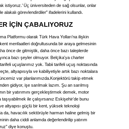
 istiyoruz.’ Üç üniversiteden de sağ olsunlar, onlar
e alakalı görevlendirdiler” ifadelerini kullandı.
ER İÇİN ÇABALIYORUZ
ma Platformu olarak Türk Hava Yolları’na ilişkin
, kent menfaatleri doğrultusunda bir araya gelmesinin
ha önce de gitmiştik, daha önce bazı taleplerde
yınca bazı şeyler olmuyor. Belçika'ya charter
ifeli uçuşlarımız yok. ​Tabii tarifeli uçuş noktasında
çte, altyapısıyla ve kabiliyetiyle artık bazı noktalara
üşüncemiz var planlarımızda.Konjektörü takip etmek
nden gidiyor, işe sarılmak lazım. Şu an sarılmış
nın bir yatırımını gerçekleştirmek demek, motor
a taşıyabilmek ile çalışırsanız Eskişehir'de bunu
ve altyapısı güçlü bir kent, yüksek teknoloji
a da, havacılık sektörüyle harman haline gelmiş bir
timinin daha ciddi anlamda değerlendirilip yatırım
ruz” diye konuştu.