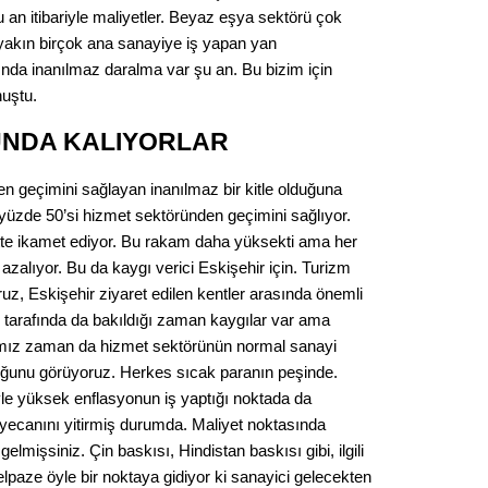
Gürha
an itibariyle maliyetler. Beyaz eşya sektörü çok
Eskişe
'e yakın birçok ana sanayiye iş yapan yan
Döne
ında inanılmaz daralma var şu an. Bu bizim için
Rifat
nuştu.
NDA KALIYORLAR
Sürdür
kültür
n geçimini sağlayan inanılmaz bir kitle olduğuna
 yüzde 50’si hizmet sektöründen geçimini sağlıyor.
Konu
tte ikamet ediyor. Bu rakam daha yüksekti ama her
zalıyor. Bu da kaygı verici Eskişehir için. Turizm
2023 y
uz, Eskişehir ziyaret edilen kentler arasında önemli
bekliy
 tarafında da bakıldığı zaman kaygılar var ama
ğımız zaman da hizmet sektörünün normal sanayi
Tüli
uğunu görüyoruz. Herkes sıcak paranın peşinde.
yle yüksek enflasyonun iş yaptığı noktada da
Düşükl
eyecanını yitirmiş durumda. Maliyet noktasında
mişsiniz. Çin baskısı, Hindistan baskısı gibi, ilgili
elpaze öyle bir noktaya gidiyor ki sanayici gelecekten