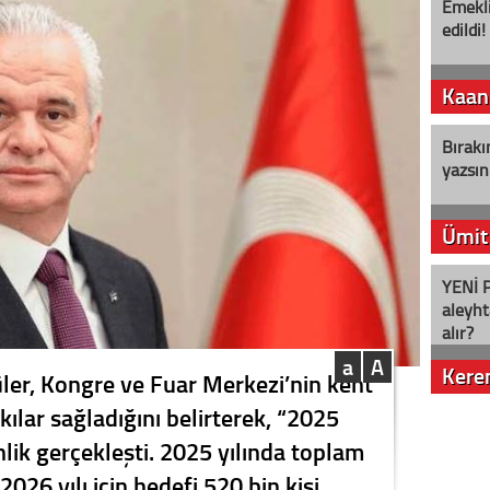
Emekli
edildi!
Kaan
Bırakı
yazsın
Ümit
YENİ P
aleyht
alır?
a
A
Kere
ler, Kongre ve Fuar Merkezi’nin kent
ılar sağladığını belirterek, “2025
Nostalj
inlik gerçekleşti. 2025 yılında toplam
 2026 yılı için hedefi 520 bin kişi