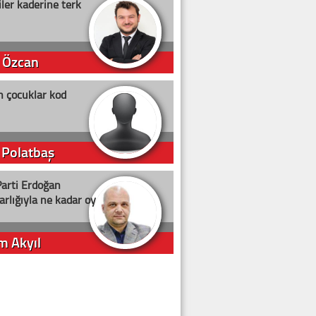
ler kaderine terk
 Özcan
n çocuklar kod
 Polatbaş
arti Erdoğan
arlığıyla ne kadar oy
m Akyıl
iye ilgiliyiz!