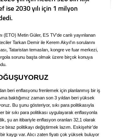
Seval
f ise 2030 yılı için 1 milyon
dedi.
Es Es’
nı (ETO) Metin Güler, ES TV’de canlı yayınlanan
ciler Tarkan Demir ile Kerem Akyıl’ın sorularını
Ahme
tikası, Tataristan temasları, kongre ve fuar merkezi,
, pergola sorunu başta olmak üzere birçok konuya
Tepeba
ndu.
birliği
ulaşı
BOĞUŞUYORUZ
Fund
ldan beri enflasyonu frenlemek için planlanmış bir iş
Ama baktığımız zaman son 3 yıldan beri yüksek
CHP’li
ruz. Bu şunu gösteriyor, sıkı para politikasıyla
kazana
seçiml
 bir sıkı para politikası uygulayarak enflasyonla
, şu an itibariyle enflasyon oranları 32,1 olarak
Melt
 biraz politikayı değiştirmek lazım. Eskişehir’de
bir kaygı var. Alıcı zaten fiyatı çok yüksek buluyor