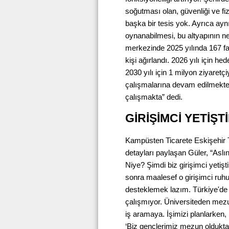
soğutması olan, güvenliği ve fiz
başka bir tesis yok. Ayrıca ay
oynanabilmesi, bu altyapının ne 
merkezinde 2025 yılında 167 far
kişi ağırlandı. 2026 yılı için he
2030 yılı için 1 milyon ziyare
çalışmalarına devam edilmekte 
çalışmakta” dedi.
GİRİŞİMCİ YETİŞ
Kampüsten Ticarete Eskişehir Ti
detayları paylaşan Güler, “Aslı
Niye? Şimdi biz girişimci yetiş
sonra maalesef o girişimci ru
desteklemek lazım. Türkiye'de
çalışmıyor. Üniversiteden mezun
iş aramaya. İşimizi planlarken,
‘Biz gençlerimiz mezun olduktan 