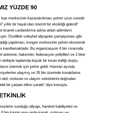
IZ YÜZDE 90
ve fuar merkezinin kazandırılması şehrin uzun süredir
 yıllık bir hayal olan önemli bir eksikliği giderdi”
kte ticareti canlandırma adına atılan adımların
ır. Özellikle voleybol altyapılar şampiyonası gibi
pliği yapılması, kongre merkezinin şehrin ekonomik
nı kanıtlamaktadır. Bu organizasyon 4 bin civarında
l antrenör, hakemler, federasyon yetkilileri ve 2 bine
ekibiyle toplamda büyük bir insan trafiği oluştu.
larını izlemek için şehre geldi. Haziran ayında
eviyelerine ulaşmış ve 35 bin üzerinde konaklama
 otel, restoran ve ulaşım sektörlerini doğrudan
di bir çarpan etkisi yarattı” diye konuştu.
 ETKİNLİK
sislerin sunduğu altyapı, hareket kabiliyetini ve
e 8 bin kişinin aynı anda kapalı, ısıtması ve