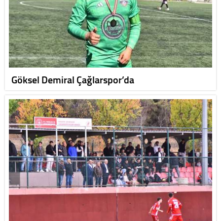
Göksel Demiral Çağlarspor’da