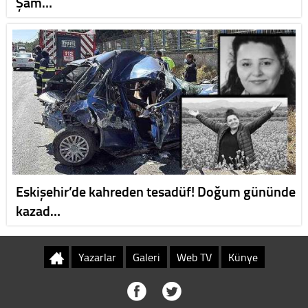
Şam…
Eskişehir’de kahreden tesadüf! Doğum gününde
kazad…
Yazarlar
Galeri
Web TV
Künye