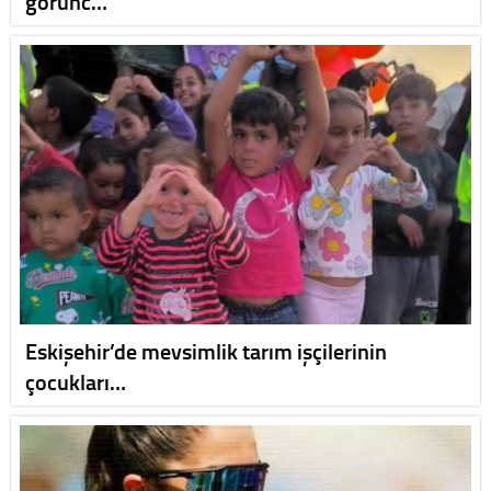
görünc…
Eskişehir’de mevsimlik tarım işçilerinin
çocukları…