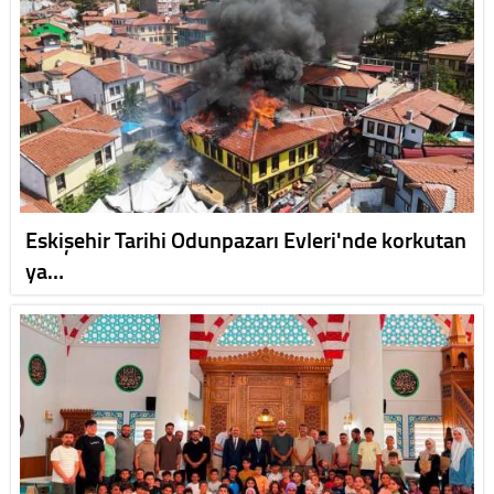
Eskişehir Tarihi Odunpazarı Evleri'nde korkutan
ya…