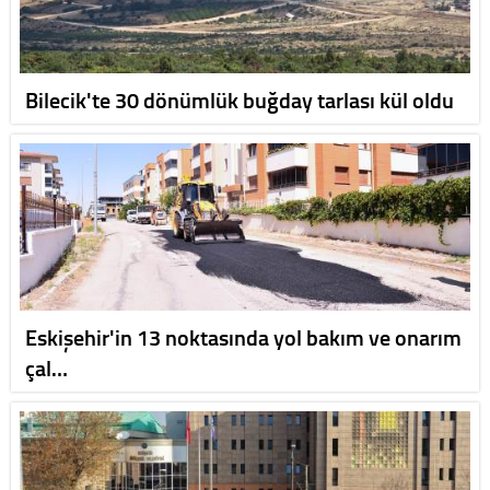
Bilecik'te 30 dönümlük buğday tarlası kül oldu
Eskişehir'in 13 noktasında yol bakım ve onarım
çal…