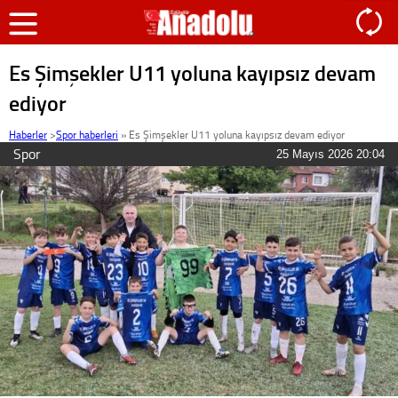
Es Şimşekler U11 yoluna kayıpsız devam
ediyor
Haberler
>
Spor haberleri
»
Es Şimşekler U11 yoluna kayıpsız devam ediyor
Spor
25 Mayıs 2026 20:04