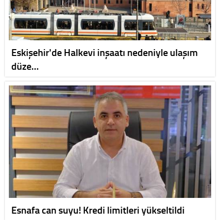
Eskişehir'de Halkevi inşaatı nedeniyle ulaşım
düze…
Esnafa can suyu! Kredi limitleri yükseltildi