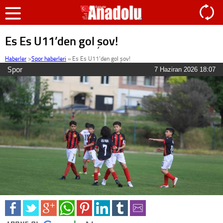
Es Es U11’den gol şov!
Haberler
>
Spor haberleri
»
Es Es U11’den gol şov!
Spor
7 Haziran 2026 18:07