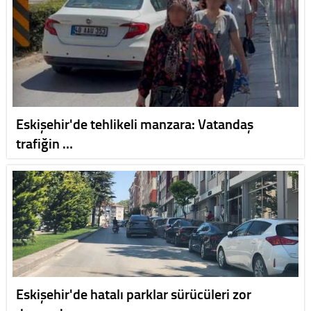
Eskişehir'de tehlikeli manzara: Vatandaş
trafiğin …
Eskişehir'de hatalı parklar sürücüleri zor