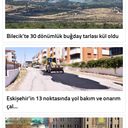
Bilecik'te 30 dönümlük buğday tarlası kül oldu
Eskişehir'in 13 noktasında yol bakım ve onarım
çal…