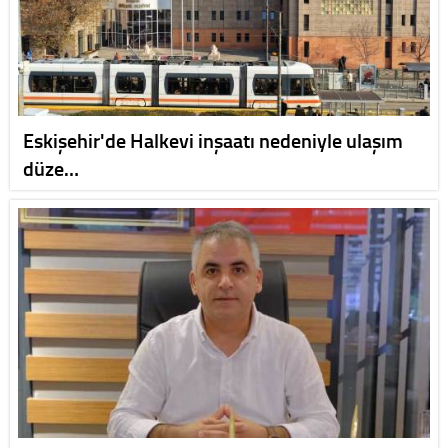
Eskişehir'de Halkevi inşaatı nedeniyle ulaşım
düze…