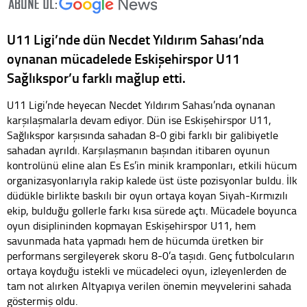
U11 Ligi’nde dün Necdet Yıldırım Sahası’nda
oynanan mücadelede Eskişehirspor U11
Sağlıkspor’u farklı mağlup etti.
U11 Ligi’nde heyecan Necdet Yıldırım Sahası’nda oynanan
karşılaşmalarla devam ediyor. Dün ise Eskişehirspor U11,
Sağlıkspor karşısında sahadan 8-0 gibi farklı bir galibiyetle
sahadan ayrıldı. Karşılaşmanın başından itibaren oyunun
kontrolünü eline alan Es Es’in minik kramponları, etkili hücum
organizasyonlarıyla rakip kalede üst üste pozisyonlar buldu. İlk
düdükle birlikte baskılı bir oyun ortaya koyan Siyah-Kırmızılı
ekip, bulduğu gollerle farkı kısa sürede açtı. Mücadele boyunca
oyun disiplininden kopmayan Eskişehirspor U11, hem
savunmada hata yapmadı hem de hücumda üretken bir
performans sergileyerek skoru 8-0’a taşıdı. Genç futbolcuların
ortaya koyduğu istekli ve mücadeleci oyun, izleyenlerden de
tam not alırken Altyapıya verilen önemin meyvelerini sahada
göstermiş oldu.