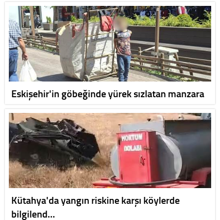
Eskişehir'in göbeğinde yürek sızlatan manzara
Kütahya'da yangın riskine karşı köylerde
bilgilend…