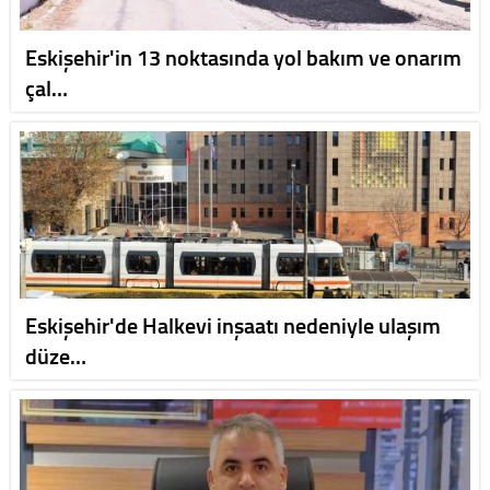
Eskişehir'in 13 noktasında yol bakım ve onarım
çal…
Eskişehir'de Halkevi inşaatı nedeniyle ulaşım
düze…