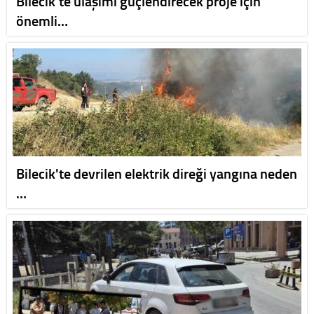
Bilecik'te ulaşımı güçlendirecek proje için
önemli…
Bilecik'te devrilen elektrik direği yangına neden
…