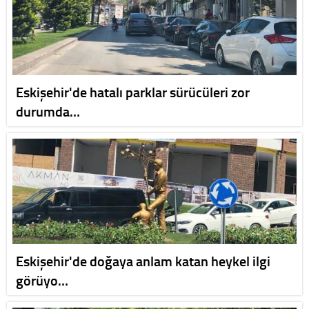
Eskişehir'de hatalı parklar sürücüleri zor
durumda…
Eskişehir'de doğaya anlam katan heykel ilgi
görüyo…