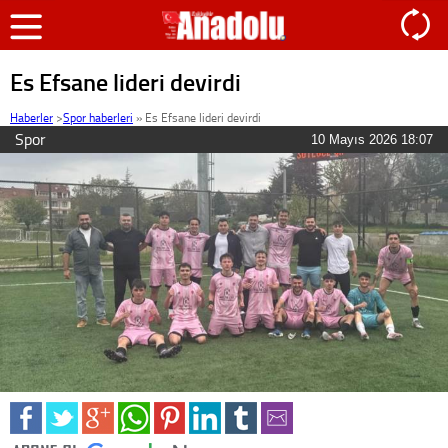
Es Efsane lideri devirdi
Haberler
>
Spor haberleri
»
Es Efsane lideri devirdi
Spor
10 Mayıs 2026 18:07