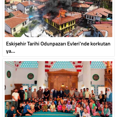
Eskişehir Tarihi Odunpazarı Evleri'nde korkutan
ya…