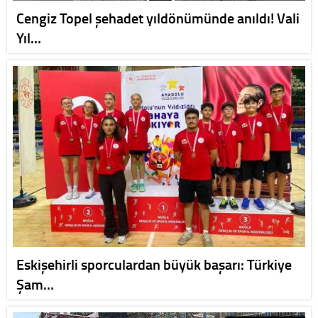
Cengiz Topel şehadet yıldönümünde anıldı! Vali
Yıl…
Eskişehirli sporculardan büyük başarı: Türkiye
Şam…