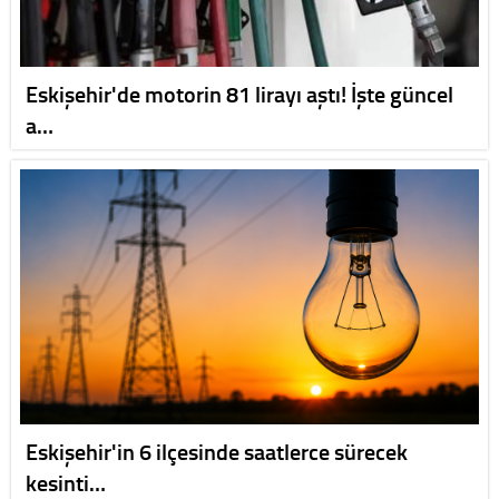
Eskişehir'de motorin 81 lirayı aştı! İşte güncel
a…
Eskişehir'in 6 ilçesinde saatlerce sürecek
kesinti…