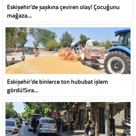
Eskişehir’de şaşkına çeviren olay! Çocuğunu
mağaza…
Eskişehir’de binlerce ton hububat işlem
gördü!Sıra…