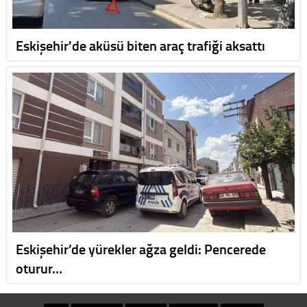
Eskişehir'de aküsü biten araç trafiği aksattı
Eskişehir’de yürekler ağza geldi: Pencerede
oturur…