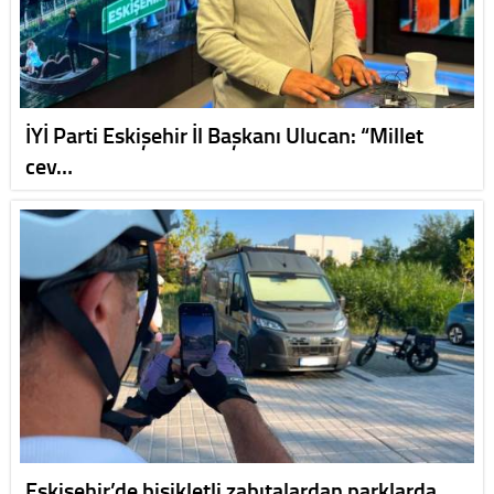
İYİ Parti Eskişehir İl Başkanı Ulucan: “Millet
cev…
Eskişehir’de bisikletli zabıtalardan parklarda