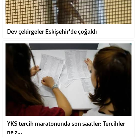
Dev çekirgeler Eskişehir'de çoğaldı
YKS tercih maratonunda son saatler: Tercihler
ne z…