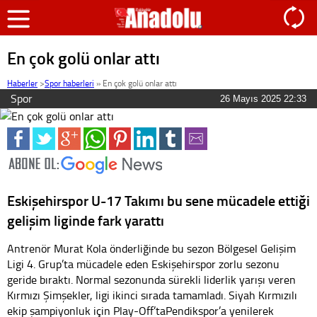
En çok golü onlar attı
Haberler
>
Spor haberleri
»
En çok golü onlar attı
Spor
26 Mayıs 2025 22:33
Eskişehirspor U-17 Takımı bu sene mücadele ettiği
gelişim liginde fark yarattı
Antrenör Murat Kola önderliğinde bu sezon Bölgesel Gelişim
Ligi 4. Grup’ta mücadele eden Eskişehirspor zorlu sezonu
geride bıraktı. Normal sezonunda sürekli liderlik yarışı veren
Kırmızı Şimşekler, ligi ikinci sırada tamamladı. Siyah Kırmızılı
ekip şampiyonluk için Play-Off’taPendikspor’a yenilerek