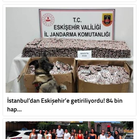
İstanbul’dan Eskişehir’e getiriliyordu! 84 bin
hap…